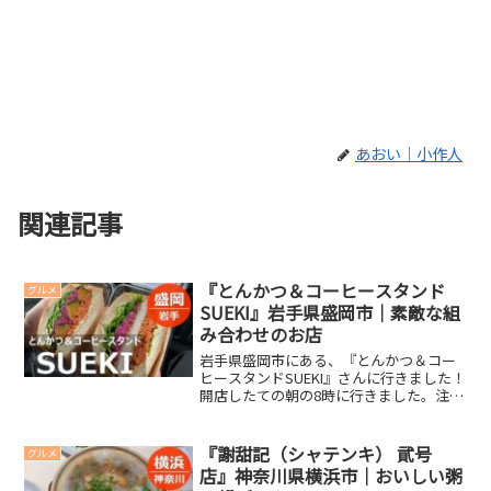
あおい｜小作人
関連記事
『とんかつ＆コーヒースタンド
グルメ
SUEKI』岩手県盛岡市｜素敵な組
み合わせのお店
岩手県盛岡市にある、『とんかつ＆コー
ヒースタンドSUEKI』さんに行きました！
開店したての朝の8時に行きました。注文
したメニュー ベジカツサンド 580円 ベ
ジタブルサンド 480円 スエキブレン
ド 400円 ホットカフェ・クレーム
『謝甜記（シャテンキ） 貮号
グルメ
480...
店』神奈川県横浜市｜おいしい粥