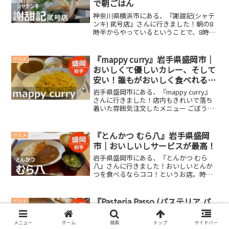
で朝ごはん
神奈川県横浜市にある、『謝甜記(シャテ
ンキ) 貮号店』さんに行きました！朝の8
時半からやっているということで、8時50
分頃に行ったのですが、既に並んでいる
人がいました。しかし、そんなに並んで
いる人が多くなかったため、すぐに入店
『mappy curry』岩手県盛岡市｜
グルメ
できました(・...
おいしくて優しいカレー、そして
安い！誰もがおいしく食べれるタ
イプのカレー
岩手県盛岡市にある、『mappy curry』
さんに行きました！店内もきれいで落ち
着いた雰囲気注文したメニュー ごぼうと
レンコンのカレー 650円 本日のカレ
ー 揚ジャガとタマゴとチキン 650円私
が「ごぼうとレンコンのカレー」。奥さ
『とんかつ むら八』岩手県盛岡
グルメ
んが「...
市｜おいしいしサービスが最高！
岩手県盛岡市にある、『とんかつ むら
八』さんに行きました！おいしいとんか
つを食べるならココ！というお店。時
折、無性に食べたくなります。注文した
メニュー かつカレー定食 1,628円 チキ
ンかつカレーランチ 1,100円私が「かつ
『Pasteria Passo (パステリア パ
グルメ
カレー定食」...
ッソ)』岩手県久慈市｜おいしい
パスタが味わえて居心地も良いお
メニュー
ホーム
検索
トップ
サイドバー