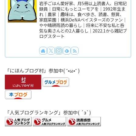
岩手ごはん愛好家、月5冊以上読書人、日常記
録員｜日常にもっとユーモアを｜1992年生ま
れ｜農家｜趣味は、食べ歩き、読書、懸賞、
家庭菜園｜横浜DeNAベイスターズのファン｜
やや晴耕雨読の暮らし｜将来に不安な私と呑
気な奥さんとの2人暮らし｜2022.1から雑記ブ
ログスタート
「にほんブログ村」参加中( ˘•ω•˘ )
「人気ブログランキング」参加中( ´з`)