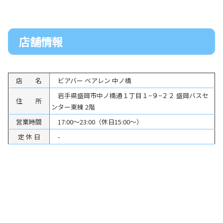
店舗情報
店 名
ビアバー ベアレン 中ノ橋
岩手県盛岡市中ノ橋通１丁目１−９−２２ 盛岡バスセ
住 所
ンター東棟 2階
営業時間
17:00～23:00（休日15:00～）
定 休 日
-