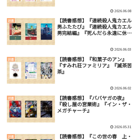
2026.06.08
【読書感想】『連続殺人鬼カエル
読書
男ふたたび』『連続殺人鬼カエル
男完結編』『死んだら永遠に休め
ます』
2026.06.03
【読書感想】『和菓子のアン』
読書
『すみれ荘ファミリア』『滅茶苦
茶』
2026.06.02
【読書感想】『ババヤガの夜』
読書
『殺し屋の営業術』『イン・ザ・
メガチャーチ』
2026.05.31
【読書感想】『この世の春 上・
読書