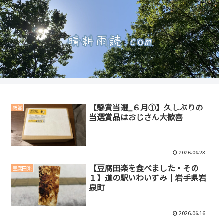
【懸賞当選_６月①】久しぶりの
懸賞
当選賞品はおじさん大歓喜
2026.06.23
【豆腐田楽を食べました・その
豆腐田楽
１】道の駅いわいずみ｜岩手県岩
泉町
2026.06.16