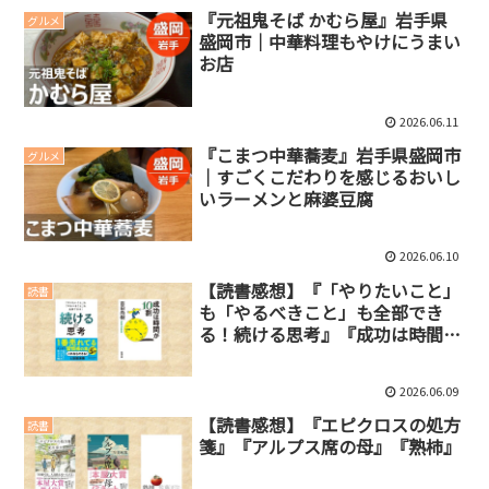
『元祖鬼そば かむら屋』岩手県
グルメ
盛岡市｜中華料理もやけにうまい
お店
2026.06.11
『こまつ中華蕎麦』岩手県盛岡市
グルメ
｜すごくこだわりを感じるおいし
いラーメンと麻婆豆腐
2026.06.10
【読書感想】『「やりたいこと」
読書
も「やるべきこと」も全部でき
る！続ける思考』『成功は時間が
10割』
2026.06.09
【読書感想】『エピクロスの処方
読書
箋』『アルプス席の母』『熟柿』