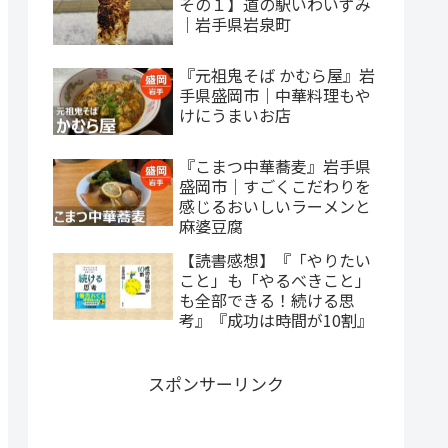
その１】道の駅いわいずみ
｜岩手県岩泉町
『元祖鬼そば かむら屋』岩
手県盛岡市｜中華料理もや
けにうまいお店
『こまつ中華蕎麦』岩手県
盛岡市｜すごくこだわりを
感じるおいしいラーメンと
麻婆豆腐
【読書感想】『「やりたい
こと」も「やるべきこと」
も全部できる！続ける思
考』『成功は時間が10割』
スポンサーリンク