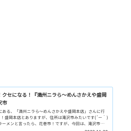
！クセになる！『満州ニラら～めんさかえや盛岡
沢市
にある、「満州ニラら～めんさかえや盛岡本店」さんに行
！盛岡本店とありますが、住所は滝沢市みたいです(´ー｀)
ラーメンと言ったら、花巻市！ですが、今回は、滝沢市に