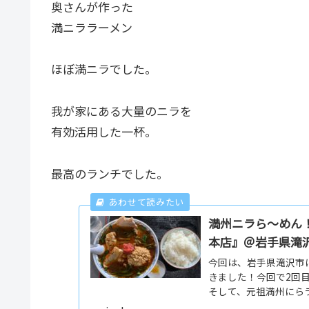
奥さんが作った
満ニララーメン
ほぼ満ニラでした。
我が家にある大量のニラを
有効活用した一杯。
最高のランチでした。
満州ニラら～めん
本店』＠岩手県滝
今回は、岩手県滝沢市
きました！今回で2回目
そして、元祖満州にら
ある、「さかえや」...