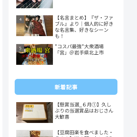
【名言まとめ】『ザ・ファ
ブル』より｜個人的に好き
な名言集、好きなシーン
も！
"コスパ最強"大衆酒場
「宮」＠岩手県北上市
新着記事
【懸賞当選_６月①】久し
ぶりの当選賞品はおじさん
大歓喜
【豆腐田楽を食べました・