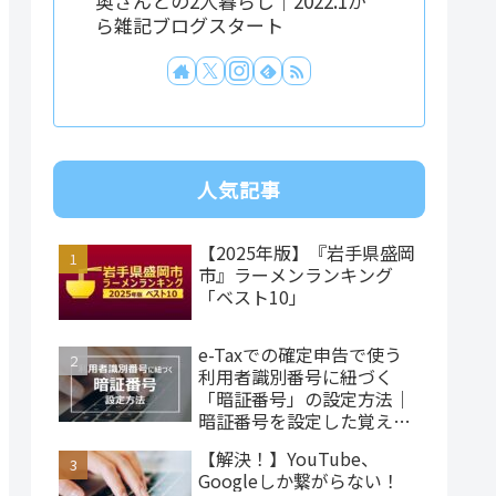
奥さんとの2人暮らし｜2022.1か
ら雑記ブログスタート
人気記事
【2025年版】『岩手県盛岡
市』ラーメンランキング
「ベスト10」
e-Taxでの確定申告で使う
利用者識別番号に紐づく
「暗証番号」の設定方法｜
暗証番号を設定した覚えが
ない…
【解決！】YouTube、
Googleしか繋がらない！