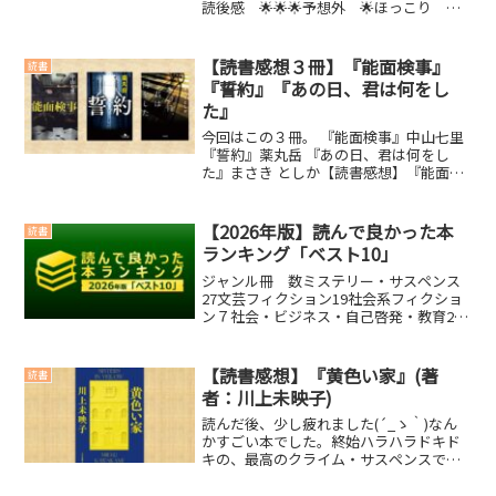
読後感 🌟🌟🌟予想外 🌟ほっこり 🌟
笑える 🌟泣ける 🌟感想など割安成長
株投資の基本を押さえた良い本。ストッ
ク型ビジネスに着目している点は非常に
【読書感想３冊】『能面検事』
読書
参考になった。IP...
『誓約』『あの日、君は何をし
た』
今回はこの３冊。 『能面検事』中山七里
『誓約』薬丸岳 『あの日、君は何をし
た』まさき としか【読書感想】『能面検
事』中山七里✅本書の個人的なレビュー
読後感 🌟🌟🌟予想外 🌟🌟🌟ほっこ
り 🌟笑える 🌟泣ける 🌟感想とか思
【2026年版】読んで良かった本
読書
ったことさすが中山先...
ランキング「ベスト10」
ジャンル冊 数ミステリー・サスペンス
27文芸フィクション19社会系フィクショ
ン７社会・ビジネス・自己啓発・教育29
ノンフィクション・エッセイ０合 計
822025年は合計82冊の本を読みました。
この中から私が「読んで良かったなぁ」
【読書感想】『黄色い家』(著
読書
と思った本を...
者：川上未映子)
読んだ後、少し疲れました(´_ゝ｀)なん
かすごい本でした。終始ハラハラドキド
キの、最高のクライム・サスペンスでし
た。内容紹介2020年春、惣菜店に勤める
花は、ニュース記事に黄美子の名前を見