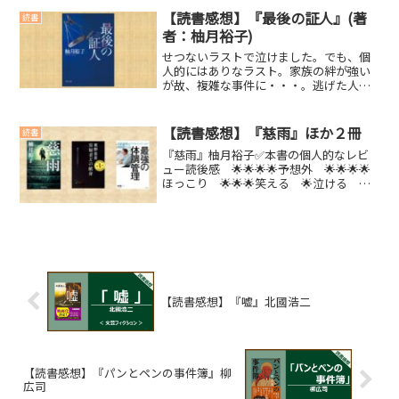
つける。60歳になった彼女は、若い女性
【読書感想】『最後の証人』(著
読書
の監禁・傷害の...
者：柚月裕子)
せつないラストで泣けました。でも、個
人的にはありなラスト。家族の絆が強い
が故、複雑な事件に・・・。逃げた人、
隠した人が、罪を逃れるような世の中に
は絶対になってほしくないと思うばかり
です。内容紹介ベストセラー「佐方貞
【読書感想】『慈雨』ほか２冊
読書
人」シリーズ弁護士編、新装...
『慈雨』柚月裕子✅本書の個人的なレビ
ュー読後感 🌟🌟🌟🌟予想外 🌟🌟🌟🌟
ほっこり 🌟🌟🌟笑える 🌟泣ける 🌟
🌟🌟🌟感想など読後感が良い。過去と現
在の話の切り替わるタイミングとボリュ
ームがちょうど良くて読み心地がいい。
それぞれが抱えていた苦悩...
【読書感想】『嘘』北國浩二
【読書感想】『パンとペンの事件簿』柳
広司