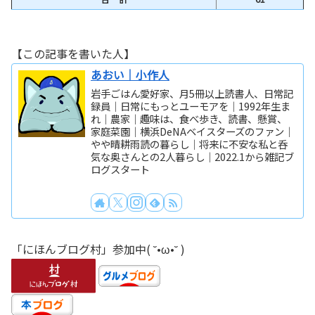
【この記事を書いた人】
あおい｜小作人
岩手ごはん愛好家、月5冊以上読書人、日常記
録員｜日常にもっとユーモアを｜1992年生ま
れ｜農家｜趣味は、食べ歩き、読書、懸賞、
家庭菜園｜横浜DeNAベイスターズのファン｜
やや晴耕雨読の暮らし｜将来に不安な私と呑
気な奥さんとの2人暮らし｜2022.1から雑記ブ
ログスタート
「にほんブログ村」参加中( ˘•ω•˘ )