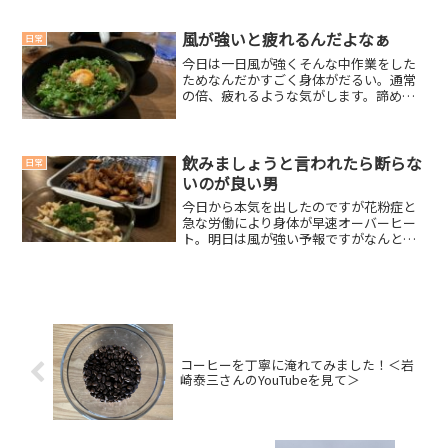
ります。もう飽きた同じ作業の繰り返し
は飽きますね。これからが本番だという
のに。夕飯はパスタ昨夜の...
風が強いと疲れるんだよなぁ
日常
今日は一日風が強くそんな中作業をした
ためなんだかすごく身体がだるい。通常
の倍、疲れるような気がします。諦めた
って良いじゃないか風が強かったことも
ありなんだかやる気が出ない一日でし
た。作業内容も花を摘むというなんとも
楽しくない作業。本当は全部...
飲みましょうと言われたら断らな
日常
いのが良い男
今日から本気を出したのですが花粉症と
急な労働により身体が早速オーバーヒー
ト。明日は風が強い予報ですがなんとし
ても終わらせたい作業があるため強風の
中頑張ります。風が強いと恐いんだよな
ぁ。なんか疲れるし。肥料になると聞い
て腐った木を山から持って...
コーヒーを丁寧に淹れてみました！＜岩
崎泰三さんのYouTubeを見て＞