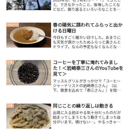
と、できなかったこと、後悔したことな
どなど、振り返るといろいろなことを思
い出します。とりあえず、年始に決めた
目標を達成できたか、振り返りたいと思
います(´ー｀)2023年の目標は達成できた
春の陽気に誘われてふらっと出か
お出かけ
のか？ブログ...
ける日曜日
今日もすごく暖かい日でした。あまりに
も天気が良かったためふらっと奥さんと
ドライブ。なんの予定もなくなんとなく
どこかに行くというのも楽しいものだな
と思いました。出かける前にお届け物が
懸賞でゲットしたギフトが今日も届きま
コーヒーを丁寧に淹れてみまし
日常
した。チルドのカレーうど...
た！＜岩崎泰三さんのYouTubeを
見て＞
マッスルグリルがきっかけで「コーヒー
ジャーナリストの岩崎泰三さん」（以
下、敬意を込めて「泰三さん」）を知り
ました。はじめて泰三さん見たときは、
正直、変な人だと思いましたが、泰三さ
んのYouTubeを見て、考えが一変しまし
同じことの繰り返しは飽きる
日常
た。めちゃくちゃすご...
出荷に入る前はやる気十分だったのだが
始まってしまうともう飽きてしまった自
分がいます。情けない…。やるっきゃな
いので目の前のやるべきことを淡々とや