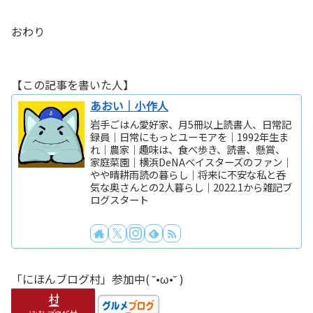
おわり
【この記事を書いた人】
あおい｜小作人
岩手ごはん愛好家、月5冊以上読書人、日常記
録員｜日常にもっとユーモアを｜1992年生ま
れ｜農家｜趣味は、食べ歩き、読書、懸賞、
家庭菜園｜横浜DeNAベイスターズのファン｜
やや晴耕雨読の暮らし｜将来に不安な私と呑
気な奥さんとの2人暮らし｜2022.1から雑記ブ
ログスタート
「にほんブログ村」参加中( ˘•ω•˘ )