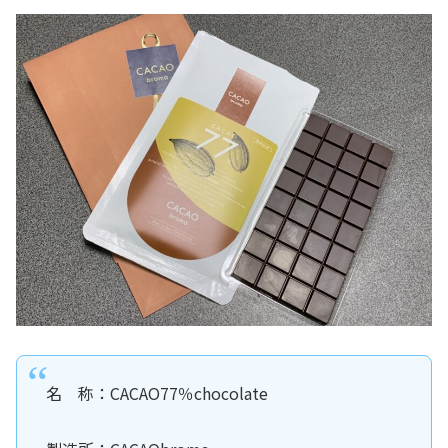
名 称：CACAO77％chocolate