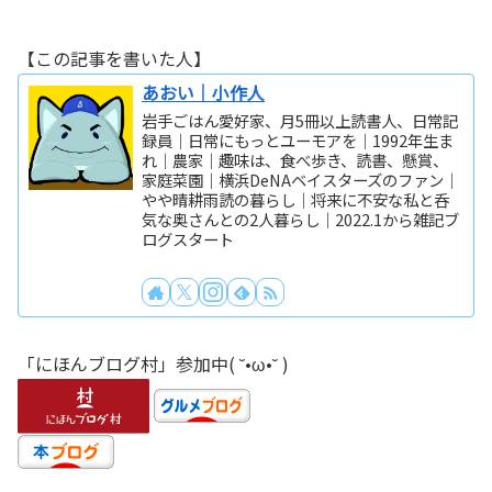
【この記事を書いた人】
あおい｜小作人
岩手ごはん愛好家、月5冊以上読書人、日常記
録員｜日常にもっとユーモアを｜1992年生ま
れ｜農家｜趣味は、食べ歩き、読書、懸賞、
家庭菜園｜横浜DeNAベイスターズのファン｜
やや晴耕雨読の暮らし｜将来に不安な私と呑
気な奥さんとの2人暮らし｜2022.1から雑記ブ
ログスタート
「にほんブログ村」参加中( ˘•ω•˘ )