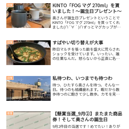
べてみるか…。不毛な時間を過ごし後悔
KINTO「FOG マグ 270ml」を貰
日常
何のやる気も起きない日々。...
いました！～誕生日プレゼント～
奥さんが誕生日プレゼントということで
KINTO「FOG マグ 270ml」を買ってくれ
ました(∩´∀｀)∩ずっとマグカップが欲
しかったので、とてもうれしいプレゼン
トです。一生使います(`・ω・´)
(function(b,c,f,g,a,d,...
すばやい切り替えが大事
日常
昨日マルチを張った畝を盛大に荒らされ
ショックを受けています。いったい、誰
の仕業なんだ。怒らないから正直に名乗
り出て来てほしい。なあ、シカよ。取っ
て取って捨てるなんでこんなに花芽が伸
びるんだ…。取っては捨て取っては捨て
を繰り返す。気が遠くなる...
私待つわ、いつまでも待つわ
日常
待つ、ひたすら奥さんを待つ。そんな一
日。待つのも結構疲れます。暇だから散
歩待つのに飽きて少し散歩。カモを見て
癒され救われた気持ちに。久しぶりのは
ま寿司久しぶりにはま寿司に行きまし
た。なんだかレベルアップしていて驚き
まきした。回転ずしチェーン...
【懸賞当選_9月②】またまた商品
懸賞
券！そして奥さんの誕生日
9月2件目の当選です！めでたい！ありが