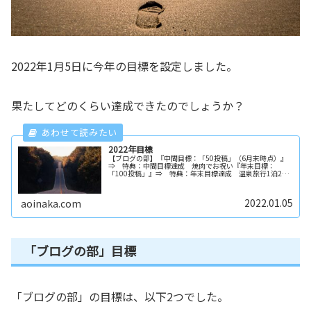
2022年1月5日に今年の目標を設定しました。
果たしてどのくらい達成できたのでしょうか？
2022年目標
【ブログの部】『中間目標：「50投稿」（6月末時点）』
⇒ 特典：中間目標達成 焼肉でお祝い『年末目標：
「100投稿」』⇒ 特典：年末目標達成 温泉旅行1泊2日
の旅【農業の部】『年末目標：新規で1ha地拵えをする
（40,000本植付け可能にす...
2022.01.05
aoinaka.com
「ブログの部」目標
「ブログの部」の目標は、以下2つでした。