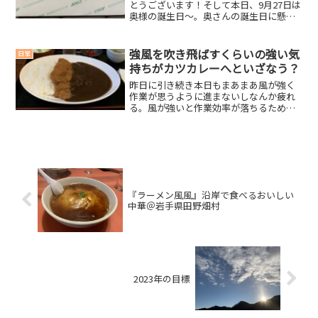
とうございます！そして本日、9月27日は
奥様の誕生日～。奥さんの誕生日に懸賞
が当選するなんて、とてもめでたいです
～。今回の当選賞品◆ コープ商品券
1,000円分商品券は、なんぼ貰っても困り
強風を吹き飛ばすくらいの強い気
日常
ませんからね...
持ちがカツカレーへといざなう？
昨日に引き続き本日もまあまあ風が強く
作業が思うように進まないしなんか疲れ
る。風が強いと作業効率が落ちるためあ
まり風は吹いてほしくないのだが春は風
がよく吹くし強い。その影響で桜もかな
り散ってしまった。今年も花見ができて
いない。焼肉しながら花見...
『ラーメン風風』沿岸で食べるおいしい
中華＠岩手県田野畑村
2023年の目標