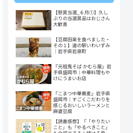
【懸賞当選_６月①】久し
ぶりの当選賞品はおじさん
大歓喜
【豆腐田楽を食べました・
その１】道の駅いわいずみ
｜岩手県岩泉町
『元祖鬼そば かむら屋』岩
手県盛岡市｜中華料理もや
けにうまいお店
『こまつ中華蕎麦』岩手県
盛岡市｜すごくこだわりを
感じるおいしいラーメンと
麻婆豆腐
【読書感想】『「やりたい
こと」も「やるべきこと」
も全部できる！続ける思