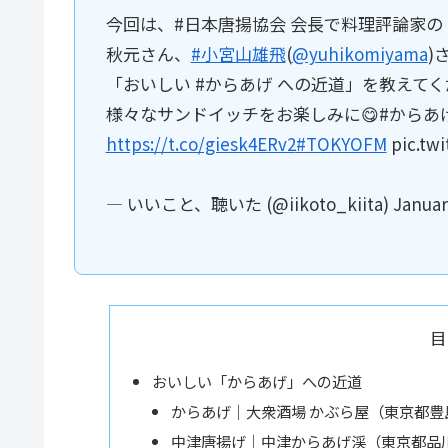
今回は、#日本唐揚協会 会長で料理評論家の 
秋元さん、
#小宮山雄飛
(
@yuhikomiyama
)
「おいしい #からあげ への近道」を教えてく
様々なサンドイッチをお楽しみに😋#からあ
https://t.co/giesk4ERv2
#TOKYOFM
pic.twi
— いいこと、聴いた (@iikoto_kiita) January 
目
おいしい「からあげ」への近道
からあげ｜大衆酒場 かぶら屋（東京都豊
中津唐揚げ｜中津からあげ渓（東京都品