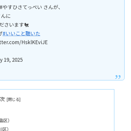
#やすひさてっぺい さんが、
さんに
ださいます🐔
げ
#いいこと聴いた
tter.com/HsklKEviJE
19, 2025
次
島区）
川区）