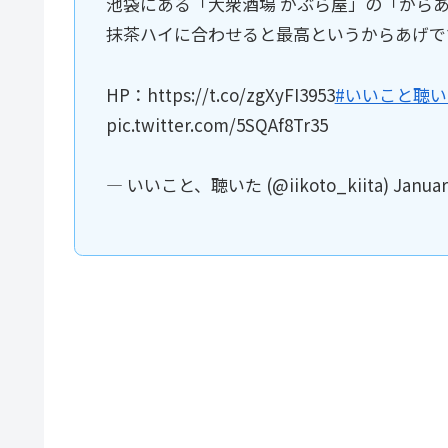
池袋にある「大衆酒場 かぶら屋」の「から
抹茶ハイに合わせると最高というからあげで
HP：https://t.co/zgXyFI3953
#いいこと聴い
pic.twitter.com/5SQAf8Tr35
— いいこと、聴いた (@iikoto_kiita) January 