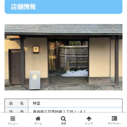
店舗情報
店 名
時空
住 所
青森県八戸市柏崎１丁目１−４１
営業時間
10:00～17:30
メニュー
ホーム
検索
トップ
サイドバー