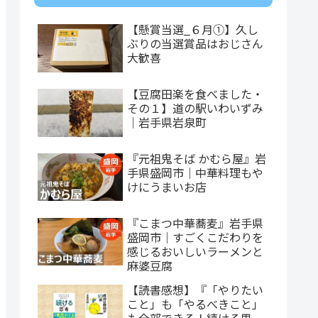
【懸賞当選_６月①】久し
ぶりの当選賞品はおじさん
大歓喜
【豆腐田楽を食べました・
その１】道の駅いわいずみ
｜岩手県岩泉町
『元祖鬼そば かむら屋』岩
手県盛岡市｜中華料理もや
けにうまいお店
『こまつ中華蕎麦』岩手県
盛岡市｜すごくこだわりを
感じるおいしいラーメンと
麻婆豆腐
【読書感想】『「やりたい
こと」も「やるべきこと」
も全部できる！続ける思