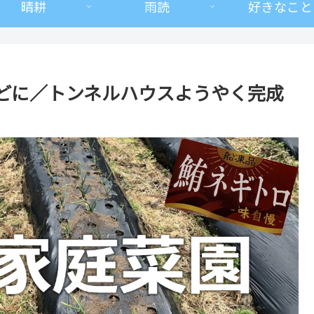
晴耕
雨読
好きなこと
どに／トンネルハウスようやく完成