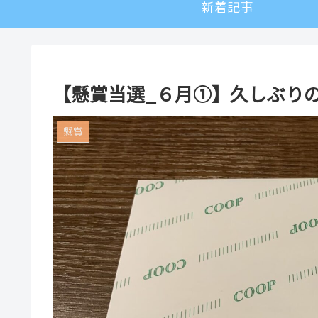
新着記事
【懸賞当選_６月①】久しぶり
懸賞