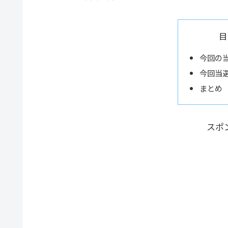
目
今回の
今回当
まとめ
スポ