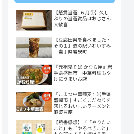
【懸賞当選_６月①】久し
ぶりの当選賞品はおじさん
大歓喜
【豆腐田楽を食べました・
その１】道の駅いわいずみ
｜岩手県岩泉町
『元祖鬼そば かむら屋』岩
手県盛岡市｜中華料理もや
けにうまいお店
『こまつ中華蕎麦』岩手県
盛岡市｜すごくこだわりを
感じるおいしいラーメンと
麻婆豆腐
【読書感想】『「やりたい
こと」も「やるべきこと」
も全部できる！続ける思