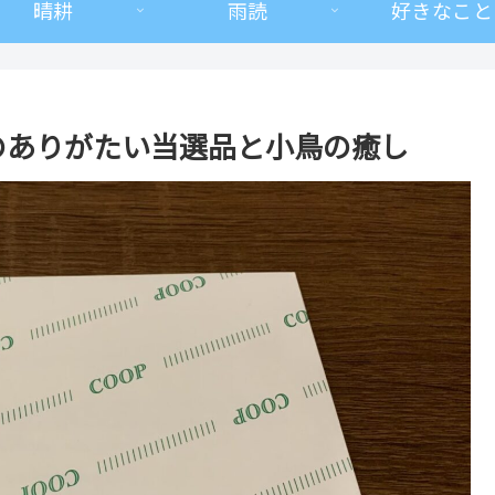
晴耕
雨読
好きなこと
のありがたい当選品と小鳥の癒し