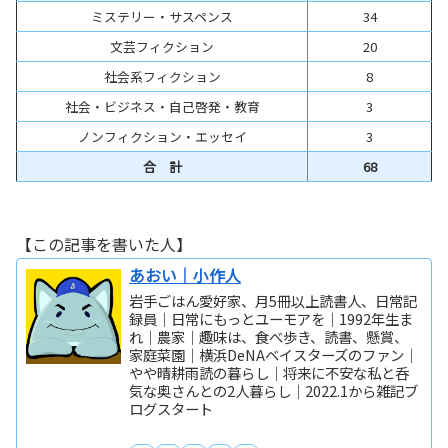
ミステリー・サスペンス
34
文芸フィクション
20
社会系フィクション
8
社会・ビジネス・自己啓発・教育
3
ノンフィクション・エッセイ
3
合 計
68
【この記事を書いた人】
あおい｜小作人
岩手ごはん愛好家、月5冊以上読書人、日常記
録員｜日常にもっとユーモアを｜1992年生ま
れ｜農家｜趣味は、食べ歩き、読書、懸賞、
家庭菜園｜横浜DeNAベイスターズのファン｜
やや晴耕雨読の暮らし｜将来に不安な私と呑
気な奥さんとの2人暮らし｜2022.1から雑記ブ
ログスタート