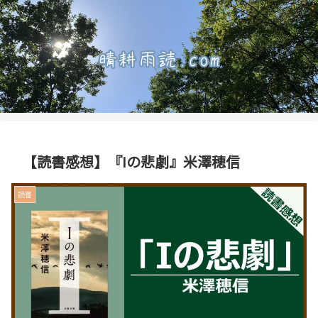
【読書感想】『Iの悲劇』米澤穂信
読書