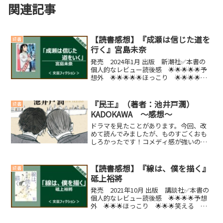
関連記事
【読書感想】『成瀬は信じた道を
読書
行く』宮島未奈
発売 2024年1月 出版 新潮社✅本書の
個人的なレビュー読後感 🌟🌟🌟🌟🌟予
想外 🌟🌟🌟🌟🌟ほっこり 🌟🌟🌟🌟笑
える 🌟🌟🌟🌟🌟泣ける 🌟【こんな人
におすすめの本】・滋賀県在住の人・滋
賀県のことが好きな人・おもしろい系の
『民王』（著者：池井戸潤）
読書
本が読みたい人(f...
KADOKAWA ～感想～
ドラマを見たことがあります。今回、改
めて読んでみましたが、ものすごくおも
しろかったです！コメディ感が強いので
すが、今の日本にも通ずる問題の本質を
的確に捉えているような気がします。こ
ういう本も書けるという、池井戸潤の力
【読書感想】『線は、僕を描く』
読書
を見せつけられるような作...
砥上裕將
発売 2021年10月 出版 講談社✅本書の
個人的なレビュー読後感 🌟🌟🌟🌟予想
外 🌟🌟🌟ほっこり 🌟🌟🌟笑える 🌟
泣ける 🌟🌟🌟【こんな人におすすめの
本】・おおざっぱですがいろんな人にお