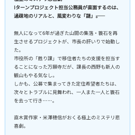
Iターンプロジェクト担当公務員が直面するのは、
過疎地のリアルと、風変わりな「謎」――。
無人になって6年が過ぎた山間の集落・簑石を再
生させるプロジェクトが、市長の肝いりで始動し
た。
市役所の「甦り課」で移住者たちの支援を担当す
ることになった万願寺だが、課長の西野も新人の
観山もやる気なし。
しかも、公募で集まってきた定住希望者たちは、
次々とトラブルに見舞われ、一人また一人と簑石
を去って行き……。
直木賞作家・米澤穂信がおくる極上のミステリ悲
喜劇。