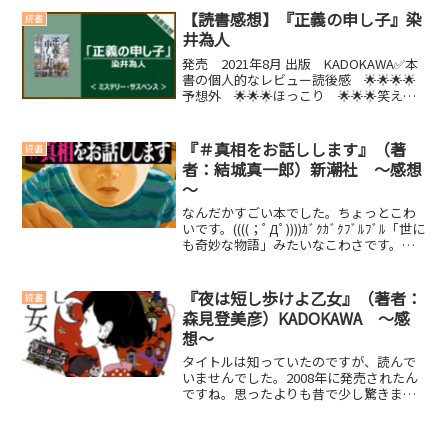
すすめです。・強いて言えば、若い人。
【読書感想】『正義の申し子』染
読書
学生さんとか。・...
井為人
発売 2021年8月 出版 KADOKAWA✅本
書の個人的なレビュー読後感 🌟🌟🌟🌟
予想外 🌟🌟🌟ほっこり 🌟🌟🌟笑え
る 🌟🌟🌟🌟泣ける 🌟【こんな人にお
すすめの本】・コミカルなサスペンス？
ものを読みたい人・気分転換したい人
『＃真相をお話しします』（著
読書
(functio...
者：結城真一郎）新潮社 ～感想
～
なんだかすごい本でした。ちょっとこわ
いです。((((；ﾟДﾟ))))ｶﾞｸｶﾞｸﾌﾞﾙﾌﾞﾙ「世に
も奇妙な物語」みたいなこわさです。
(function(b,c,f,g,a,d,e)
{b.MoshimoAffiliateObject=a;b=...
『夜は短し歩けよ乙女』（著者：
読書
森見登美彦）KADOKAWA ～感
想～
タイトルは知っていたのですが、読んで
いませんでした。2008年に発売されたん
ですね。思ったよりも昔で少し驚きまし
た。内容紹介私はなるべく彼女の目にと
まるよう心がけてきた。吉田神社で、出
町柳駅で、百万遍交差点で、銀閣寺で、