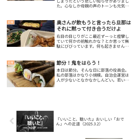
しまったという悲しい知らせがありまし
た。心なしか母親の声のトーンも元気が
なく祖母も心配でしたが母親も心配…。
若返ることはないとわかりながらも歳を
とっているということには鈍感な私で
奥さんが飲もうと言ったら旦那は
日常
す。そんな私も明日22日で...
それに黙って付き合うだけよ
右目の目じりがここ最近ずーっと痙攣し
ていて何かの前触れかな？とか思って無
駄にびびっています。何も起きませんよ
うに。痙攣ってなんで起きるの？ビール
が値上がりした件についてビールが値上
がりして困っています。どんだけ景気悪
節分！鬼をはらう！
日常
いねん。第三のビールの値...
本日は節分。そんな日に部落の役員会。
私の部落はかなり小規模。自治会運営は
人が少ないとなかなかしんどい。若い
人、若い人と仕事を押し付けられる。や
っぱり田舎で暮らすのは面倒が多い。役
場は自治会の仕事を減らすことを考える
べきだと思う。広報を配った...
『いいこと、聴いた』おいしい「おで
ん」への近道（2025.3.2）