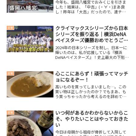
今年も、盛岡八幡宮でおみくじを引きま
した！結果は、「中吉」(・∀・)まあ良
し！昨年は「大吉」だったので、連チャ
ンはさすがになかったようです。おみく
じ短歌吹きあるる 嵐の風の 末遂に
道埋るまで 雪はふりつむなんだか悲し
クライマックスシリーズから日本
日常
い雰囲気の句だという印...
シリーズを振り返る｜横浜DeNA
ベイスターズ優勝おめでとうござ
います！
2024年の日本シリーズを制し、日本一に
輝いたのは、私が応援している『横浜
DeNAベイスターズ』！史上最大の下剋上
となりました。リーグ優勝はできません
でしたが、３位からのクライマックスシ
リーズ。厳しい戦いでしたが、なんとか
心ここにあらず！頑張ってマッチ
日常
勝ち切り、日本シリ...
ョになるぞー！
高いものを買ってしまいました…。この
買い物は正しかったのか？でもまあ、も
う買っちゃったから考えるのを辞めて、
どうやったら最大限有効活用することが
できるか、ということだけを考えるよう
にしよう！購入した物が届いたら、ブロ
いつ何があるかわからないからこ
日常
グを書きたいと思います。...
そ、やりたいことはやっておきた
い
今日は母親から祖母が骨折して入院して