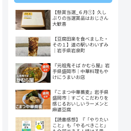
【懸賞当選_６月①】久し
ぶりの当選賞品はおじさん
大歓喜
【豆腐田楽を食べました・
その１】道の駅いわいずみ
｜岩手県岩泉町
『元祖鬼そば かむら屋』岩
手県盛岡市｜中華料理もや
けにうまいお店
『こまつ中華蕎麦』岩手県
盛岡市｜すごくこだわりを
感じるおいしいラーメンと
麻婆豆腐
【読書感想】『「やりたい
こと」も「やるべきこと」
も全部できる！続ける思