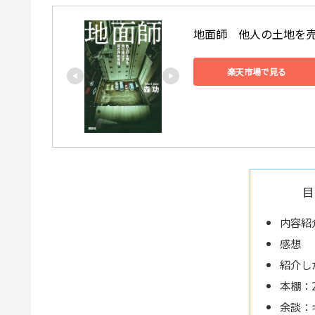
地面師　他人の土地を売り
楽天市場で見る
目
内容紹
感想
紹介し
本棚：
余談：