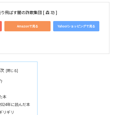
飛ばす闇の詐欺集団 [ 森 功 ]
Amazonで見る
Yahoo!ショッピングで見る
次
介
た本
2024年に読んだ本
ギリギリ