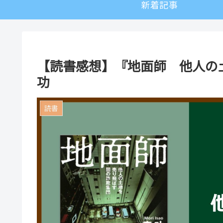
新着記事
【読書感想】『地面師 他人の
功
読書