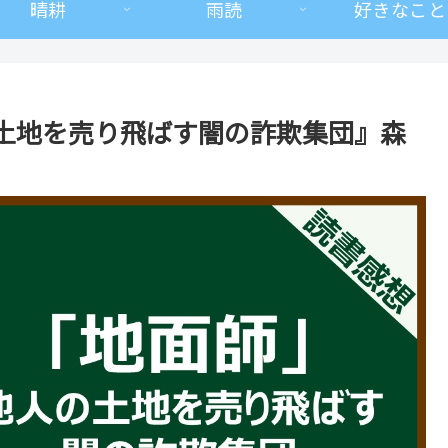
晴耕
雨読
好きなこと
土地を売り飛ばす闇の詐欺集団』森