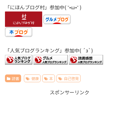
「にほんブログ村」参加中( ˘•ω•˘ )
「人気ブログランキング」参加中( ´з`)
読書
健康
本
自己啓発
スポンサーリンク