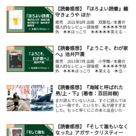
【読書感想】『ほろよい読書』織
読書
守きょうや ほか
発売 2021年8月 出版 双葉社✅本書の
個人的なレビュー読後感 🌟🌟🌟🌟予想
外 🌟🌟ほっこり 🌟🌟🌟🌟🌟笑える
🌟泣ける 🌟🌟お酒を丁寧に飲みたくな
りました。1人で飲むお酒も良いですが、
好きな人、家族、友人など、気の知れた
【読書感想】『ようこそ、わが家
読書
人と飲むお酒も良...
へ』池井戸潤
発売 2013年7月 出版 小学館✅本書の
個人的なレビュー読後感 🌟🌟🌟🌟予想
外 🌟🌟🌟ほっこり 🌟笑える 🌟泣け
る 🌟🌟【こんな人におすすめの本】・
池井戸作品が好きな人・勧善懲悪ものが
読みたい人(function(b,c,f,g,a,d,...
【読書感想】『海賊と呼ばれた
読書
男/上・下』(著者：百田尚樹)
まだ読んでいない人は、すぐに読んでほ
しい一冊です。というか、私が遅すぎま
した。もっと早くにこの本と出会いたか
ったです。内容紹介２０１３年本屋大賞
受賞！第１位に輝いた、ノンフィクショ
ンノベルの最高傑作！「私が、『この小
【読書感想】『そして誰もいなく
読書
説のモデルとなった出光佐...
なった』アガサ・クリスティー