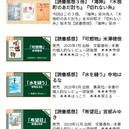
【読書感想３冊】『海神』『木挽
読書
町のあだ討ち』『切れない糸』
今回はこの３冊。 『海神』染井為人 『木
挽町のあだ討ち』永井紗耶子 『切れない
糸』坂木司【読書感想】『海神』染井為
人✅本書の個人的なレビュー読後感 🌟
🌟🌟🌟予想外 🌟🌟🌟🌟ほっこり 🌟笑
える 🌟泣ける 🌟🌟感想とか思ったこ
【読書感想】『可燃物』米澤穂信
読書
となかなかテーマに...
発売 2023年7月 出版 文藝春秋✅本書
の個人的なレビュー読後感 🌟🌟🌟予想
外 🌟🌟🌟🌟ほっこり 🌟笑える 🌟泣
ける 🌟【こんな人におすすめの本】・
ミステリーが好きな人。
(function(b,c,f,g,a,d,e){b.Moshimo...
【読書感想】『水を縫う』寺地は
読書
るな
発売 2023年5月 出版 集英社✅本書の
個人的なレビュー読後感 🌟🌟🌟予想
外 🌟🌟🌟ほっこり 🌟🌟🌟笑える 🌟
🌟泣ける 🌟🌟【こんな人におすすめの
本】・悩み事が多い人・考えてばかりで
行動できない人(function(b,c,f,g,a,d...
【読書感想】『希望荘』宮部みゆ
読書
き
発売 2018年11月 出版 文藝春秋✅本書
の個人的なレビュー読後感 🌟🌟🌟予想