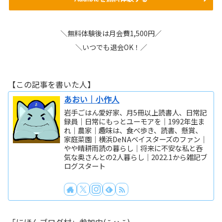
＼無料体験後は月会費1,500円／
＼いつでも退会OK！／
【この記事を書いた人】
あおい｜小作人
岩手ごはん愛好家、月5冊以上読書人、日常記
録員｜日常にもっとユーモアを｜1992年生ま
れ｜農家｜趣味は、食べ歩き、読書、懸賞、
家庭菜園｜横浜DeNAベイスターズのファン｜
やや晴耕雨読の暮らし｜将来に不安な私と呑
気な奥さんとの2人暮らし｜2022.1から雑記ブ
ログスタート
「にほんブログ村」参加中( ˘•ω•˘ )