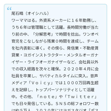
尾石晴（オイシハル）
ワーママはる。外資系メーカーに１６年勤務し、
うち６年は管理職として活躍。長時間労働が当た
り前の中、「分解思考」で時間を捻出。ワンオペ
育児をこなしながら残業０時間を達成し、チーム
を社内表彰に導く。その傍ら、発信業・不動産賃
貸業・ヨガインストラクター・メンタルオーガナ
イザー・ライフオーガナイザーなど、会社員以外
での収入経路を次々と確保。２０２０年４月に会
社員を卒業し、サバティカルタイムに突入。音声
メディア「Ｖｏｉｃｙ」では１０００万回再生超
えを記録し、トップパーソナリティとして活躍
中。その他、「ｎｏｔｅ」や「Ｔｗｉｔｔｅｒ」
でも日々発信している。ＳＮＳの総フォロワー数
は約５万人。２０２０年にはヨガスタジオ「ポス