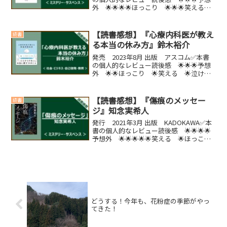
外 🌟🌟🌟🌟ほっこり 🌟🌟🌟笑える
🌟🌟泣ける 🌟杉村三郎の探偵デビュー
作品ということもあり、今の状況や設定
の説明が多めという印象。次回以降が楽
【読書感想】『心療内科医が教え
読書
しみになりました...
る本当の休み方』鈴木裕介
発売 2023年8月 出版 アスコム✅本書
の個人的なレビュー読後感 🌟🌟🌟予想
外 🌟🌟ほっこり 🌟笑える 🌟泣け
る 🌟【こんな人におすすめの本】・疲
れている人・休み方がわからない人
(function(b,c,f,g,a,d,e){b.Mos...
【読書感想】『傷痕のメッセー
読書
ジ』知念実希人
発行 2021年3月 出版 KADOKAWA✅本
書の個人的なレビュー読後感 🌟🌟🌟🌟
予想外 🌟🌟🌟🌟🌟笑える 🌟ほっこ
り 🌟🌟🌟泣ける 🌟🌟🌟🌟途中から、
「犯人はこの人で確定だな」と思いなが
ら読んでいたのですが違いました。なか
なか読み応えの...
どうする！今年も、花粉症の季節がやっ
てきた！