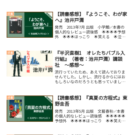
はすごいです。内容紹介経営難のホテル
チェーンを見事立て直した半沢直樹。し
かし、出る杭は完膚なきまでに打たれる
【読書感想】『ようこそ、わが家
読書
かのごとく、すぐさま子会...
へ』池井戸潤
発売 2013年7月 出版 小学館✅本書の
個人的なレビュー読後感 🌟🌟🌟🌟予想
外 🌟🌟🌟ほっこり 🌟笑える 🌟泣け
る 🌟🌟【こんな人におすすめの本】・
池井戸作品が好きな人・勧善懲悪ものが
読みたい人(function(b,c,f,g,a,d,...
『半沢直樹1 オレたちバブル入
読書
行組』（著者：池井戸潤）講談
社 ～感想～
流行っていたため、あえて読んでおりま
せんでした。しかし、流行るからにはお
もしろいなのだろうとも思っていまし
た。ついに読んでしまいました。おもし
ろい(´_ゝ｀)ｂ流行るだけのことはあり
ますね。内容紹介大志を抱いてバンカー
【読書感想】『真夏の方程式』東
読書
となり、今では大阪西支...
野圭吾
発売 2013年5月 出版 文藝春秋✅本書
の個人的なレビュー読後感 🌟🌟🌟🌟🌟
予想外 🌟🌟🌟🌟ほっこり 🌟🌟笑え
る 🌟泣ける 🌟🌟【こんな人におすす
めの本】・ミステリーが好きな人