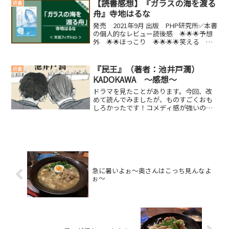
(function(b,c,f,g,a,d,e){b.Mosh...
【読書感想】『ガラスの海を渡る
読書
舟』寺地はるな
発売 2021年9月 出版 PHP研究所✅本書
の個人的なレビュー読後感 🌟🌟🌟予想
外 🌟🌟ほっこり 🌟🌟🌟🌟笑える 🌟
🌟🌟泣ける 🌟🌟🌟【こんな人におすす
めの本】・高校生、大学生とか若い人
(function(b,c,f,g,a,d,e){b...
『民王』（著者：池井戸潤）
読書
KADOKAWA ～感想～
ドラマを見たことがあります。今回、改
めて読んでみましたが、ものすごくおも
しろかったです！コメディ感が強いので
すが、今の日本にも通ずる問題の本質を
的確に捉えているような気がします。こ
ういう本も書けるという、池井戸潤の力
を見せつけられるような作...
急に暑いよぉ～奥さんはこっち見んなよ
ぉ～