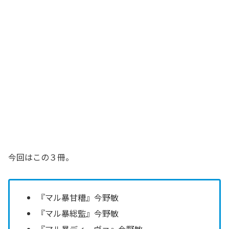
今回はこの３冊。
『マル暴甘糟』今野敏
『マル暴総監』今野敏