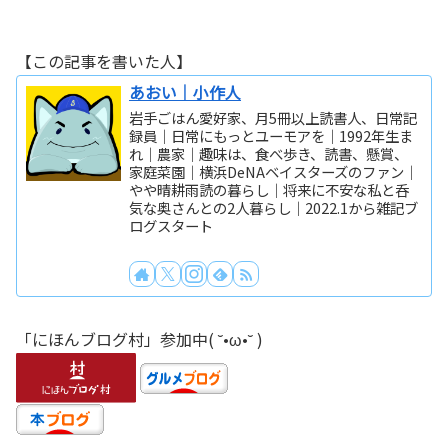
【この記事を書いた人】
あおい｜小作人
岩手ごはん愛好家、月5冊以上読書人、日常記
録員｜日常にもっとユーモアを｜1992年生ま
れ｜農家｜趣味は、食べ歩き、読書、懸賞、
家庭菜園｜横浜DeNAベイスターズのファン｜
やや晴耕雨読の暮らし｜将来に不安な私と呑
気な奥さんとの2人暮らし｜2022.1から雑記ブ
ログスタート
「にほんブログ村」参加中( ˘•ω•˘ )