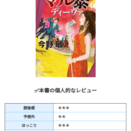
✅本書の個人的なレビュー
読後感
🌟🌟🌟
予想外
🌟🌟
ほっこり
🌟🌟🌟