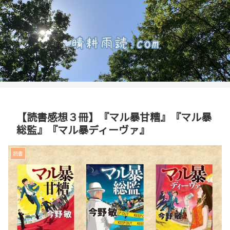
【読書感想３冊】『マル暴甘糟』『マル暴
総監』『マル暴ディーヴァ』
読書