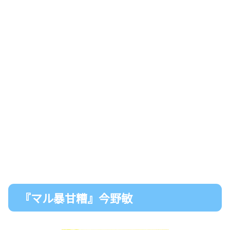
『マル暴甘糟』今野敏