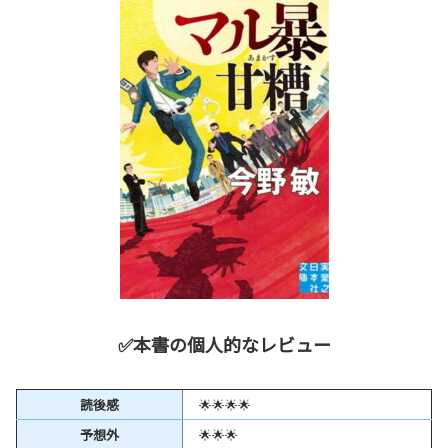
✅本書の個人的なレビュー
読後感
🌟🌟🌟🌟
予想外
🌟🌟🌟