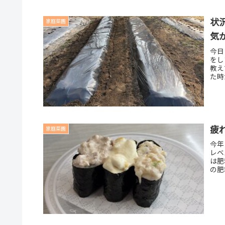
状
家庭菜園
気
今日
をし
教え
た時
疲
家庭菜園
今年
レベ
は肥
の肥