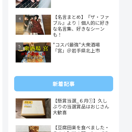
【名言まとめ】『ザ・ファ
ブル』より｜個人的に好き
な名言集、好きなシーン
も！
"コスパ最強"大衆酒場
「宮」＠岩手県北上市
新着記事
【懸賞当選_６月①】久し
ぶりの当選賞品はおじさん
大歓喜
【豆腐田楽を食べました・