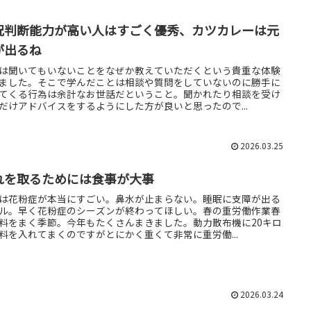
況判断能力が高い人はすごく優秀、カツカレーは元
が出るね
は聞いてもいないことをなぜか教えていただくという貴重な体験
ました。そこで学んだことは相談や質問をしていないのに勝手に
てくる行為は余計なお世話だということ。聞かれたり相談を受け
だけアドバイスをするようにした方が良いと思ったので...
2026.03.25
れを取るためには食事が大事
は花粉症が本当にすごい。鼻水が止まらない。睡眠に支障が出る
ル。早く花粉症のシーズンが終わってほしい。春の重労働作業春
料をまく季節。今年もたくさんまきました。動力散布機に20キロ
料を入れてまくのですがとにかく重くて非常に重労働...
2026.03.24