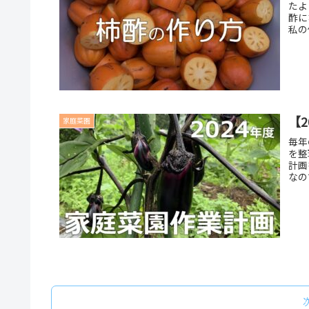
たよ
酢に
私の
【
家庭菜園
毎年
を整
計画
なの