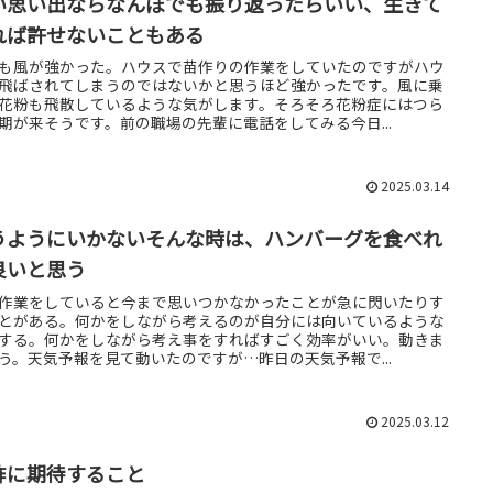
い思い出ならなんぼでも振り返ったらいい、生きて
れば許せないこともある
も風が強かった。ハウスで苗作りの作業をしていたのですがハウ
飛ばされてしまうのではないかと思うほど強かったです。風に乗
花粉も飛散しているような気がします。そろそろ花粉症にはつら
期が来そうです。前の職場の先輩に電話をしてみる今日...
2025.03.14
うようにいかないそんな時は、ハンバーグを食べれ
良いと思う
作業をしていると今まで思いつかなかったことが急に閃いたりす
とがある。何かをしながら考えるのが自分には向いているような
する。何かをしながら考え事をすればすごく効率がいい。動きま
う。天気予報を見て動いたのですが…昨日の天気予報で...
2025.03.12
酢に期待すること