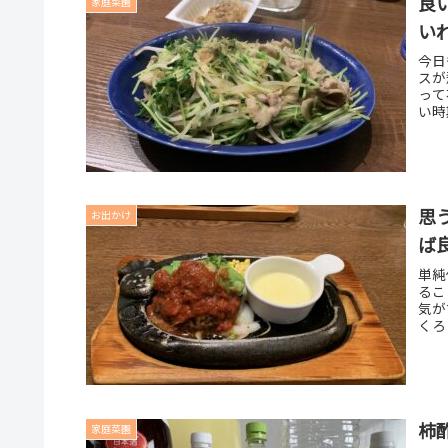
良
家庭菜園
い
今日
スが
って
い時
思
お出かけ
ば
単純
るこ
気が
くろ
柿
家庭菜園