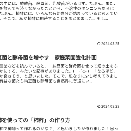
の中には、酢酸菌、酵母菌、乳酸菌がいるはず。たぶん。また、
を飲んでも渋くなかったことから、不溶性のタンニンもあるは
たぶん。柿酢には、いろんな有効成分が詰まっていると考えてい
。そこで、私が柿酢に期待することをまとめました。もし...
2024.03.25
豆菌と酵母菌を増やす｜家庭菜園強化計画
農業などを読んでいると、「納豆菌と酵母菌を使って畑の土をふ
かにする」みたいな記事がありました。( -`ω-) 「なるほど、
か良さそう」と思いました。そこで、私なりに少し考えてみまし
有益な菌たち納豆菌も酵母菌も自然界に普通にい...
2024.03.23
柿を使っての「柿酢」の作り方
柿で柿酢って作れるのかな？」と思いましたが作れました！思っ