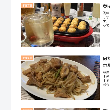
春
家庭菜園
例年
うす
す。
って
何
家庭菜園
ホ
解体
すぎ
する
ボウ