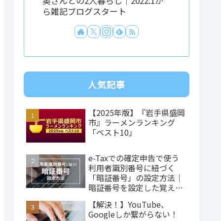
奥さんとの2人暮らし｜2022.1か
ら雑記ブログスタート
人気記事
【2025年版】『岩手県盛岡
市』ラーメンランキング
「ベスト10」
e-Taxでの確定申告で使う
利用者識別番号に紐づく
「暗証番号」の設定方法｜
暗証番号を設定した覚えが
ない…
【解決！】YouTube、
Googleしか繋がらない！