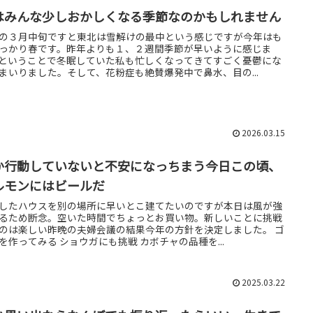
はみんな少しおかしくなる季節なのかもしれません
の３月中旬ですと東北は雪解けの最中という感じですが今年はも
っかり春です。昨年よりも１、２週間季節が早いように感じま
ということで冬眠していた私も忙しくなってきてすごく憂鬱にな
まいりました。そして、花粉症も絶賛爆発中で鼻水、目の...
2026.03.15
か行動していないと不安になっちまう今日この頃、
ルモンにはビールだ
したハウスを別の場所に早いとこ建てたいのですが本日は風が強
るため断念。空いた時間でちょっとお買い物。新しいことに挑戦
のは楽しい昨晩の夫婦会議の結果今年の方針を決定しました。 ゴ
を作ってみる ショウガにも挑戦 カボチャの品種を...
2025.03.22