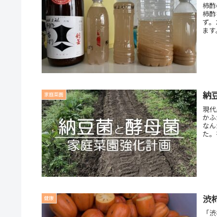
柿酢
柿酢
ず。
ます
納
家庭菜園
現代
かふ
なん
た。
渋
健康
「渋