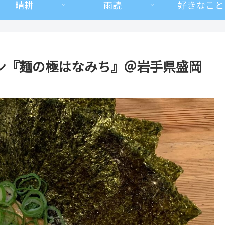
晴耕
雨読
好きなこと
ン『麺の極はなみち』＠岩手県盛岡