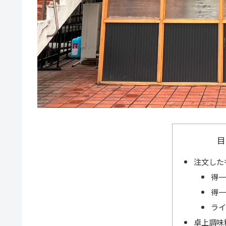
目
注文した
得一
得一
ライ
卓上調味