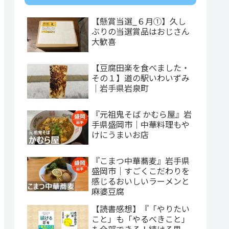
【懸賞当選_６月①】久し
ぶりの当選賞品はおじさん
大歓喜
【豆腐田楽を食べました・
その１】道の駅いわいずみ
｜岩手県岩泉町
『元祖鬼そば かむら屋』岩
手県盛岡市｜中華料理もや
けにうまいお店
『こまつ中華蕎麦』岩手県
盛岡市｜すごくこだわりを
感じるおいしいラーメンと
麻婆豆腐
【読書感想】『「やりたい
こと」も「やるべきこと」
も全部できる！続ける思