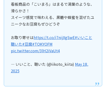
看板商品の「こいまろ」はまるで湯葉のような、
滑らかさ！
スイーツ感覚で味わえる、黒糖や蜂蜜を混ぜたユ
ニークなお豆腐もぜひどうぞ
お取り寄せは
https://t.co/i7nijXgSwE
#いいこと
聴いた
#豆腐
#TOKYOFM
pic.twitter.com/3lH2iVaUt4
— いいこと、聴いた (@iikoto_kiita)
May 18,
2025