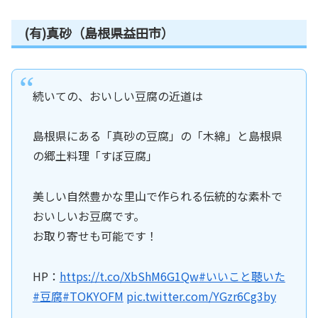
(有)真砂（島根県益田市）
続いての、おいしい豆腐の近道は
島根県にある「真砂の豆腐」の「木綿」と島根県
の郷土料理「すぼ豆腐」
美しい自然豊かな里山で作られる伝統的な素朴で
おいしいお豆腐です。
お取り寄せも可能です！
HP：
https://t.co/XbShM6G1Qw
#いいこと聴いた
#豆腐
#TOKYOFM
pic.twitter.com/YGzr6Cg3by