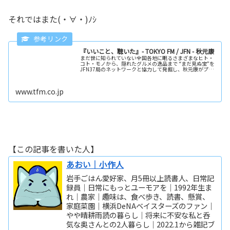
それではまた(・∀・)ﾉｼ
『いいこと、聴いた』- TOKYO FM / JFN - 秋元康
まだ世に知られていない全国各地に眠るさまざまなヒト・
コト・モノから、隠れたグルメの逸品まで “まだ見ぬ宝”を
JFN37局のネットワークと協力して発掘し、秋元康がプロ
デュースして世に送り出すプログラムです。
www.tfm.co.jp
【この記事を書いた人】
あおい｜小作人
岩手ごはん愛好家、月5冊以上読書人、日常記
録員｜日常にもっとユーモアを｜1992年生ま
れ｜農家｜趣味は、食べ歩き、読書、懸賞、
家庭菜園｜横浜DeNAベイスターズのファン｜
やや晴耕雨読の暮らし｜将来に不安な私と呑
気な奥さんとの2人暮らし｜2022.1から雑記ブ