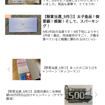
です。3月はもう当選しないのかと思って
いました。賞品も豪華で、とてもうれし
いです(・∀・)今回の当選賞品◆ 仙台
牛 5,000円相当すごいお肉が届きまし
た。こんなに神々しいお肉は、見たこと
【懸賞当選_9月①】太子食品！御
懸賞
がありません。...
愛顧！感謝！そして、スパーキン
グ！
9月1件目の当選です！9月下旬にようやく
1件目！最近、肉体疲労がすごく、夕飯を
食べていると睡魔に襲われるほど( ˘ω˘)ｽﾔ
ｧそのため、応募数は少なめです。そんな
中、当選したのは大きいです(・∀・)今回
の当選賞品◆ JCBギフトカード 2,...
【懸賞当選_5月①】あったかごほうびキ
ャンペーン（キッコーマン）
【懸賞当選_6月②】全国共通おこめ券総
額500万円分山分けキャンペーン（ヤマサ
醤油）