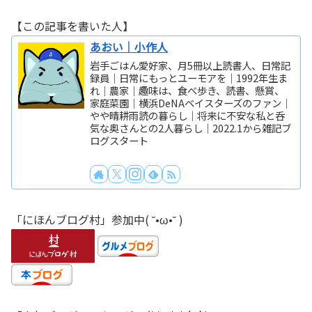
【この記事を書いた人】
あおい｜小作人
岩手ごはん愛好家、月5冊以上読書人、日常記
録員｜日常にもっとユーモアを｜1992年生ま
れ｜農家｜趣味は、食べ歩き、読書、懸賞、
家庭菜園｜横浜DeNAベイスターズのファン｜
やや晴耕雨読の暮らし｜将来に不安な私と呑
気な奥さんとの2人暮らし｜2022.1から雑記ブ
ログスタート
「にほんブログ村」参加中( ˘•ω•˘ )