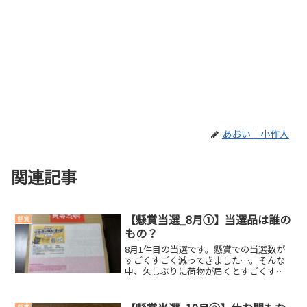
あおい｜小作人
関連記事
【懸賞当選_8月①】当選品は誰の
懸賞
もの？
8月1件目の当選です。懸賞での当選数が
すごくすごく減ってきました…。そんな
中、久しぶりに荷物が届くとすごくすご
くうれしいです！今回の当選賞品
Spiegelau BEER CLASSICSかっこいいビ
ールグラスをいただきました。(・∀・)