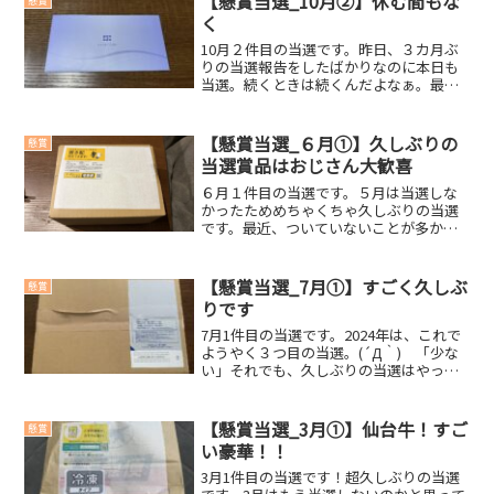
【懸賞当選_10月②】休む間もな
懸賞
「...
く
10月２件目の当選です。昨日、３カ月ぶ
りの当選報告をしたばかりなのに本日も
当選。続くときは続くんだよなぁ。最高
です。今回の当選賞品JCBギフトカード
2,000円分昨日に続き今日も2,000円分の
金券。２日で4,000円分の臨時収入。株主
【懸賞当選_６月①】久しぶりの
懸賞
優...
当選賞品はおじさん大歓喜
６月１件目の当選です。５月は当選しな
かったためめちゃくちゃ久しぶりの当選
です。最近、ついていないことが多かっ
たのですごくうれしい。今回の当選賞品
オリジナルデニムコースター２枚一番搾
り糖質ゼロ350ml２本最高にうれしい当選
【懸賞当選_7月①】すごく久しぶ
懸賞
品です。デニムコー...
りです
7月1件目の当選です。2024年は、これで
ようやく３つ目の当選。(´Д｀) 「少な
い」それでも、久しぶりの当選はやっぱ
りうれしいです。今回の当選賞品山形県
産「つや姫」２kgお米はなんぼあっても
良いです。ありがたいです。つや姫は、
【懸賞当選_3月①】仙台牛！すご
懸賞
はじめて食べ...
い豪華！！
3月1件目の当選です！超久しぶりの当選