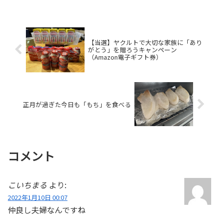
たが、ここに来てやっと当選が増えてき
ました。うれしいです！今回の賞品「本
麒麟1缶」＆「本...
【当選】ヤクルトで大切な家族に「あり
がとう」を贈ろうキャンペーン
（Amazon電子ギフト券）
正月が過ぎた今日も「もち」を食べる
コメント
こいちまる
より:
2022年1月10日 00:07
仲良し夫婦なんですね