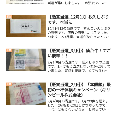
当選が集中しました。この流れで、たく
さん当選してほしいです！今回の当選賞
品ユニバースギフト券（1,000円相当）JA
全農あおもり 様よりいただきました。誠
【懸賞当選_12月①】お久しぶり
懸賞
にありがと...
です、本当に
12月1件目の当選です。すんごい久しぶり
の当選です。直近の当選は、9月でした。
つまり、2カ月間、当選がなかったという
こと…。本当に当選しなくなってきまし
た。懸賞をする人が増えているのか？企
業さんの方で当選実績のある人は当選し
【懸賞当選_3月①】仙台牛！すご
懸賞
ないような仕組み...
い豪華！！
3月1件目の当選です！超久しぶりの当選
です。3月はもう当選しないのかと思って
いました。賞品も豪華で、とてもうれし
いです(・∀・)今回の当選賞品◆ 仙台
牛 5,000円相当すごいお肉が届きまし
た。こんなに神々しいお肉は、見たこと
【懸賞当選_2月④】「本麒麟」最
懸賞
がありません。...
初の一杯体験キャンペーン（キリ
ンビール株式会社）
2月4件目の当選です。1月の3件を超えま
した！2月もあと3日しかなかったので、
「今月はもうないかなぁ」と思っていま
した。2月上旬は、何も当選しませんでし