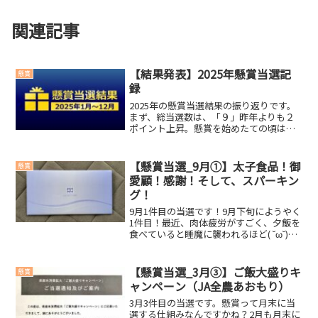
関連記事
【結果発表】2025年懸賞当選記
懸賞
録
2025年の懸賞当選結果の振り返りです。
まず、総当選数は、「９」昨年よりも２
ポイント上昇。懸賞を始めたての頃はも
っと当選していたのですが…。2025年の
「高額賞品トップ3」と「合計金額」は一
体どうなったのか？2025年の高額賞品ト
【懸賞当選_9月①】太子食品！御
懸賞
ップ３第３...
愛顧！感謝！そして、スパーキン
グ！
9月1件目の当選です！9月下旬にようやく
1件目！最近、肉体疲労がすごく、夕飯を
食べていると睡魔に襲われるほど( ˘ω˘)ｽﾔ
ｧそのため、応募数は少なめです。そんな
中、当選したのは大きいです(・∀・)今回
の当選賞品◆ JCBギフトカード 2,...
【懸賞当選_3月③】ご飯大盛りキ
懸賞
ャンペーン（JA全農あおもり）
3月3件目の当選です。懸賞って月末に当
選する仕組みなんですかね？2月も月末に