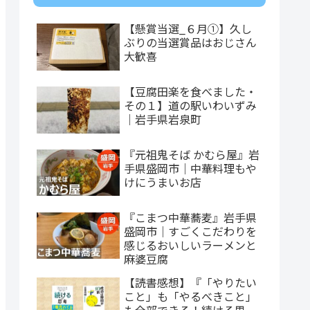
【懸賞当選_６月①】久し
ぶりの当選賞品はおじさん
大歓喜
【豆腐田楽を食べました・
その１】道の駅いわいずみ
｜岩手県岩泉町
『元祖鬼そば かむら屋』岩
手県盛岡市｜中華料理もや
けにうまいお店
『こまつ中華蕎麦』岩手県
盛岡市｜すごくこだわりを
感じるおいしいラーメンと
麻婆豆腐
【読書感想】『「やりたい
こと」も「やるべきこと」
も全部できる！続ける思