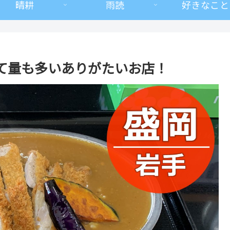
晴耕
雨読
好きなこと
て量も多いありがたいお店！