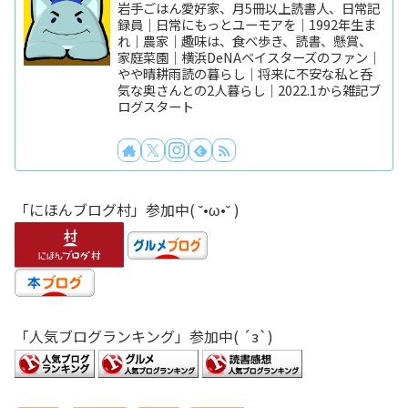
岩手ごはん愛好家、月5冊以上読書人、日常記
録員｜日常にもっとユーモアを｜1992年生ま
れ｜農家｜趣味は、食べ歩き、読書、懸賞、
家庭菜園｜横浜DeNAベイスターズのファン｜
やや晴耕雨読の暮らし｜将来に不安な私と呑
気な奥さんとの2人暮らし｜2022.1から雑記ブ
ログスタート
「にほんブログ村」参加中( ˘•ω•˘ )
「人気ブログランキング」参加中( ´з`)