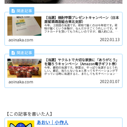
【当選】焼酎甲類プレゼントキャンペーン（日本
蒸留酒酒造組合東北支部）
今年、２回目の当選です。荷物で届くのは今年初です。荷
物が届くという体験が、なんだかすごくうれしいです。ギ
フトカードを頂いてもうれしいのですが、個人的には、物
が当たる方がうれしさが大きいです。今回の賞品「焼酎甲
類２本セット」１本目「黒川」（花...
2022.01.13
aoinaka.com
【当選】ヤクルトで大切な家族に「ありがとう」
を贈ろうキャンペーン（Amazon電子ギフト券）
今年、最初の当選です。懸賞は、やっぱり当選するとうれ
しい。最近、当たんないなぁと思ってモチベーションが下
がっている時に当選すると、またしてもモチベーションア
ップ。これの繰り返しで、懸賞を始めて１年くらいになり
ます。今回の賞品「Amazon電...
2022.01.07
aoinaka.com
【この記事を書いた人】
あおい｜小作人