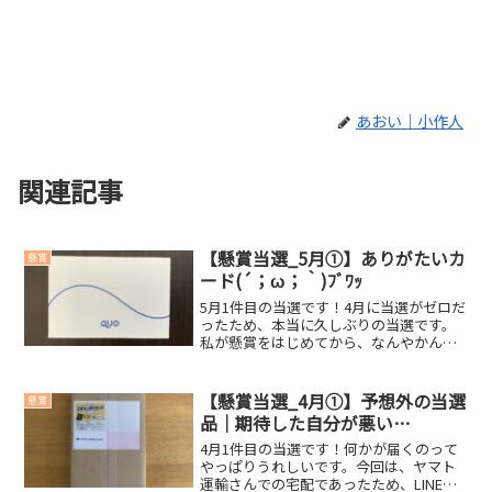
あおい｜小作人
関連記事
【懸賞当選_5月①】ありがたいカ
懸賞
ード(´；ω；｀)ﾌﾞﾜｯ
5月1件目の当選です！4月に当選がゼロだ
ったため、本当に久しぶりの当選です。
私が懸賞をはじめてから、なんやかんや
毎月何かしらのお届け物があったのです
が、先月(2023年4月)はゼロでした。その
ため、本当にうれしいです(´；ω；｀)ﾌﾞﾜ
【懸賞当選_4月①】予想外の当選
懸賞
ｯ今...
品｜期待した自分が悪い…
4月1件目の当選です！何かが届くのって
やっぱりうれしいです。今回は、ヤマト
運輸さんでの宅配であったため、LINEで