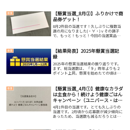
通知があり、少し期待してしまいまし
た…。反省です。今回の当選賞品野菜か
らできたノートありがとうございます！
【懸賞当選_8月②】ふりかけで商
懸賞
いつも何を選んだか覚...
品券ゲット！
8月2件目の当選です！久しぶりに複数当
選の月になりました(・∀・)ｖその調子
で、もっと！もっと！今回の当選賞品
◆ アークス商品券 2,000円分やっぱり
商品券はありがたいです。この商品券で
鶏肉を買います～。今回当選したキャン
【結果発表】2025年懸賞当選記
懸賞
ペーン◆ 選べる...
録
2025年の懸賞当選結果の振り返りです。
まず、総当選数は、「９」昨年よりも２
ポイント上昇。懸賞を始めたての頃はも
っと当選していたのですが…。2025年の
「高額賞品トップ3」と「合計金額」は一
体どうなったのか？2025年の高額賞品ト
【懸賞当選_4月①】健康なカラダ
懸賞
ップ３第３...
は主食から！続けよう健康ごはん
キャンペーン（ユニバース・はく
ばく共同企画）
4月1件目の当選です。とても久しぶりの
当選です。2月頃から応募数が減少傾向に
あったため、当選数も減るだろうとは思
っていました。それでもなんとか4月も当
選することができほっとしています。今