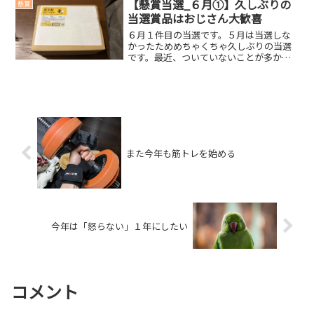
回の当選賞品ユニバース商品券2,000円分
【懸賞当選_６月①】久しぶりの
懸賞
ユニバース、...
当選賞品はおじさん大歓喜
６月１件目の当選です。５月は当選しな
かったためめちゃくちゃ久しぶりの当選
です。最近、ついていないことが多かっ
たのですごくうれしい。今回の当選賞品
オリジナルデニムコースター２枚一番搾
り糖質ゼロ350ml２本最高にうれしい当選
品です。デニムコー...
また今年も筋トレを始める
今年は「怒らない」１年にしたい
コメント