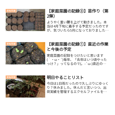
(´ー｀)10/8 枝豆収穫枝豆を収穫したの
ですが、ほぼ実が入っていませんでし
た。かなしい(ノД`)・゜・。栄養の偏り
【家庭菜園の記録③】苗作り（第
家庭菜園
なのか、なんな...
2弾）
ようやく重い腰を上げて動きました。本
当は4月下旬に着手する予定だったのです
が、気づいたら5月になっておりました。
時が経つのは早いです。本当に(´ー｀)播
種日◆ 2023年5月7日培土培土は第1弾
と同じものを使用しました。(function(...
【家庭菜園の記録①】直近の作業
家庭菜園
と今後の予定
家庭菜園の記録をつけたいと思います
(｀・ω・´)毎年、「去年はいつ頃やった
っけ？」ってなるので(。-`ω-)直近の作
業と経過「3/21～4/2」3/21 じゃがいも
の畝作り昨年のマルチがそのままだった
ので、マルチはがしから作業スタート。
明日やることリスト
家庭菜園
その...
今日は1日雨だったので久しぶりにゆっく
り？休みました。休んだと言いつつ、出
荷実績を管理するエクセルファイルを作
成したりといった、家でできる作業をや
っておりました。明日も天気は微妙です
が、畑仕事もやっておきたいので、でき
る範囲でやりたいと思い...