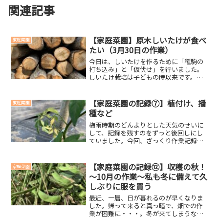
関連記事
【家庭菜園】原木しいたけが食べ
家庭菜園
たい（3月30日の作業）
今日は、しいたけを作るために「種駒の
打ち込み」と「仮伏せ」を行いました。
しいたけ栽培は子どもの時以来です。子
どもの時より、ワクワクしているかもし
れません。使用する道具 インパクトドラ
イバー ドリル（径9mm） トンカチ ブル
【家庭菜園の記録⑦】植付け、播
家庭菜園
ーシート以上を準...
種など
梅雨時期のどんよりとした天気のせいに
して、記録を残すのをずっと後回しにし
ていました。今回、ざっくり作業記録を
記します(・∀・)ノ6/4 キュウリ、ゴー
ヤ植付けキュウリとゴーヤを植えました
～。今年は良い感じの苗を作ることがで
【家庭菜園の記録⑫】収穫の秋！
家庭菜園
きました。6/5 ...
～10月の作業～私も冬に備えて久
しぶりに服を買う
最近、一層、日が暮れるのが早くなりま
した。帰って来ると真っ暗で、畑での作
業が困難に・・・。冬が来てしまうなぁ