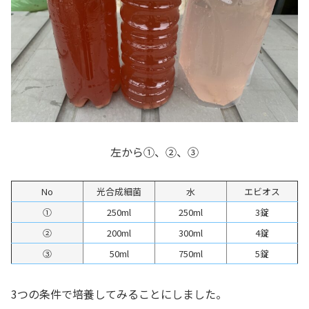
左から①、②、③
No
光合成細菌
水
エビオス
①
250ml
250ml
3錠
②
200ml
300ml
4錠
③
50ml
750ml
5錠
3つの条件で培養してみることにしました。