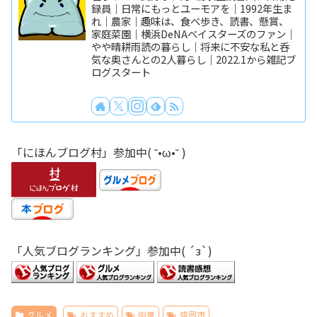
録員｜日常にもっとユーモアを｜1992年生ま
れ｜農家｜趣味は、食べ歩き、読書、懸賞、
家庭菜園｜横浜DeNAベイスターズのファン｜
やや晴耕雨読の暮らし｜将来に不安な私と呑
気な奥さんとの2人暮らし｜2022.1から雑記ブ
ログスタート
「にほんブログ村」参加中( ˘•ω•˘ )
「人気ブログランキング」参加中( ´з`)
グルメ
おすすめ
中華
盛岡市