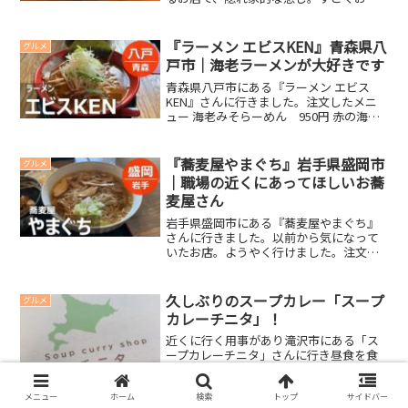
ゃれで店内もとてもきれいでした。注文
したメニュー スパゲティハンバーグ定
食 1,400円 ハンバーグ定食 1,400円私
『ラーメン エビスKEN』青森県八
グルメ
が「スパ...
戸市｜海老ラーメンが大好きです
青森県八戸市にある『ラーメン エビス
KEN』さんに行きました。注文したメニ
ュー 海老みそらーめん 950円 赤の海老
そば 900円私が「海老みそラーメン」奥
さんが「赤の海老そば」エビスさま押し
なのにビールはアサヒスーパードライ。
『蕎麦屋やまぐち』岩手県盛岡市
グルメ
待っている間...
｜職場の近くにあってほしいお蕎
麦屋さん
岩手県盛岡市にある『蕎麦屋やまぐち』
さんに行きました。以前から気になって
いたお店。ようやく行けました。注文し
たメニュー 日替りランチセット 980円
納豆ちくわ天 450円奥さんと一緒に行き
夫婦揃って日替りランチセットを注文。
久しぶりのスープカレー「スープ
グルメ
これが一番お得...
カレーチニタ」！
近くに行く用事があり滝沢市にある「ス
ープカレーチニタ」さんに行き昼食を食
べました。はじめて行きましたがとても
美味しかったです。絶対また行きます。
スープカレーをはじめて食べた北海道旅
メニュー
ホーム
検索
トップ
サイドバー