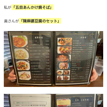
私が
「五目あんかけ焼そば」
奥さんが
「陳麻婆豆腐のセット」