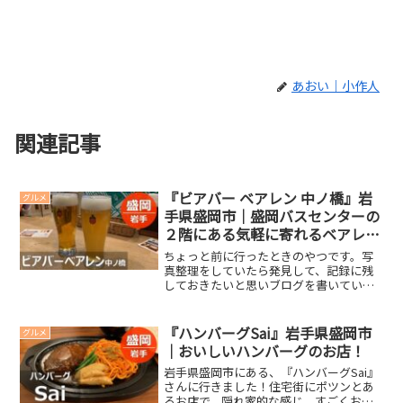
あおい｜小作人
関連記事
『ビアバー ベアレン 中ノ橋』岩
グルメ
手県盛岡市｜盛岡バスセンターの
２階にある気軽に寄れるベアレン
ビール
ちょっと前に行ったときのやつです。写
真整理をしていたら発見して、記録に残
しておきたいと思いブログを書いていま
す。プラザおでっての隣にあった時の方
が個人的には好きだったけど、新しいこ
のお店も良い感じ。立ち寄りやすさだけ
『ハンバーグSai』岩手県盛岡市
グルメ
で言えば、今の方が良いか...
｜おいしいハンバーグのお店！
岩手県盛岡市にある、『ハンバーグSai』
さんに行きました！住宅街にポツンとあ
るお店で、隠れ家的な感じ。すごくおし