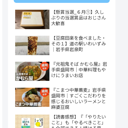
【懸賞当選_６月①】久し
ぶりの当選賞品はおじさん
大歓喜
【豆腐田楽を食べました・
その１】道の駅いわいずみ
｜岩手県岩泉町
『元祖鬼そば かむら屋』岩
手県盛岡市｜中華料理もや
けにうまいお店
『こまつ中華蕎麦』岩手県
盛岡市｜すごくこだわりを
感じるおいしいラーメンと
麻婆豆腐
【読書感想】『「やりたい
こと」も「やるべきこと」
も全部できる！続ける思