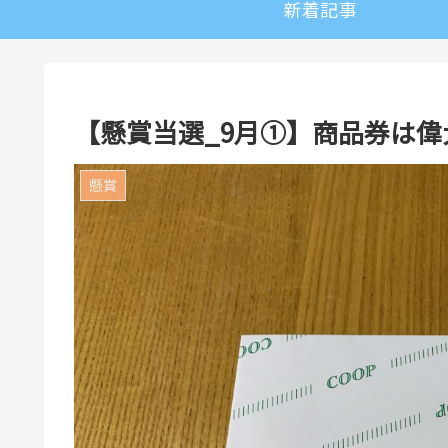
新着記事
【懸賞当選_9月①】商品券は
懸賞