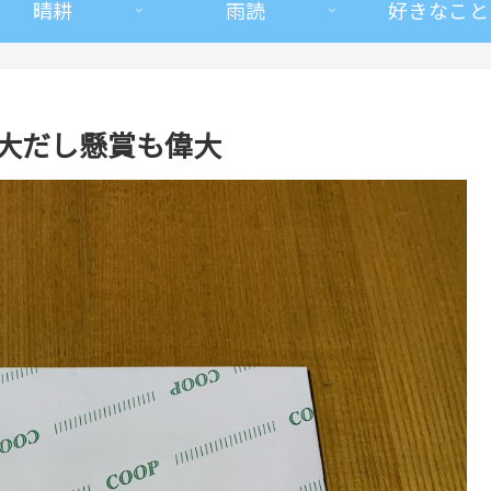
晴耕
雨読
好きなこと
偉大だし懸賞も偉大