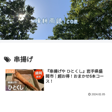
串揚げ
『串揚げや ひとくし』岩手県盛
グルメ
岡市｜超お得！おまかせ6本コー
ス！
2024.02.05