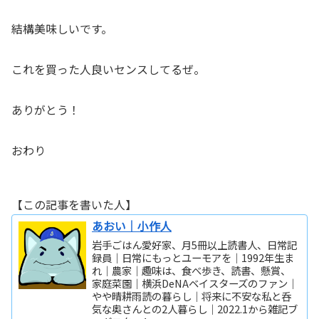
結構美味しいです。
これを買った人良いセンスしてるぜ。
ありがとう！
おわり
【この記事を書いた人】
あおい｜小作人
岩手ごはん愛好家、月5冊以上読書人、日常記
録員｜日常にもっとユーモアを｜1992年生ま
れ｜農家｜趣味は、食べ歩き、読書、懸賞、
家庭菜園｜横浜DeNAベイスターズのファン｜
やや晴耕雨読の暮らし｜将来に不安な私と呑
気な奥さんとの2人暮らし｜2022.1から雑記ブ