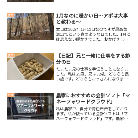
かりませんが、見た感じだと「0.20ha」
くらいだと思います。もしかしたら、も
っとある...
1月なのに暖かい日～アポは大事
農業
と教わる～
本日は2023年1月12日なのですが最高気
温11℃という春のような日でした。1月と
は思えない暖かさでした。おかげさまで
山仕事がはかどりました。でも、雪が少
ないのも、ちょっと心配になります。今
日からシン・コーヒー豆今日からコーヒ
【日記】兄と一緒に仕事をする節
農業
ー豆が新しくな...
分の日
たまたま兄の仕事を手伝うことになりま
した。私は29歳、兄は32歳、どちらも良
い歳です。どちらもおっさんになりまし
たが、結構仲良し。昔より仲が良くなっ
たような気もします。そんな兄と過ごす
節分の日です。節分今日は、節分という
農家におすすめの会計ソフト「マ
お金
ことで、ちょっとだけ...
ネーフォワードクラウド」
私は農家で、自分で青色申告をしており
ます。私が使っている会計ソフトは「マ
ネーフォワードクラウド」です。農家の
方で、会計ソフトの選定に悩まれた方は
お分かりだと思うのですが、マネーフォ
ワードクラウドは農業所得用の青色申告