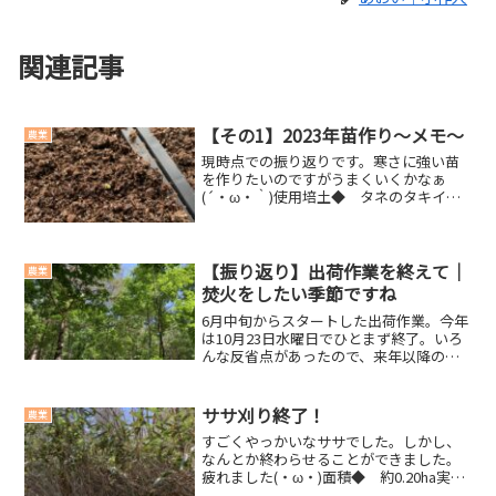
関連記事
【その1】2023年苗作り～メモ～
農業
現時点での振り返りです。寒さに強い苗
を作りたいのですがうまくいくかなぁ
(´・ω・｀)使用培土◆ タネのタキイ
40L（1,958円/袋）◆ 森産業40L（1,298
円/袋）種 類チッソリン酸カリウムpHタ
キイ270200280弱酸性森産業18...
【振り返り】出荷作業を終えて｜
農業
焚火をしたい季節ですね
6月中旬からスタートした出荷作業。今年
は10月23日水曜日でひとまず終了。いろ
んな反省点があったので、来年以降の自
分のために、おおまかですが振り返って
おきたいと思います。良かった点 昨年と
比較して出荷量が倍以上に増えた。 家で
ササ刈り終了！
農業
の作業は移動時...
すごくやっかいなササでした。しかし、
なんとか終わらせることができました。
疲れました(・ω・)面積◆ 約0.20ha実測
したわけではないため、実際の面積は分