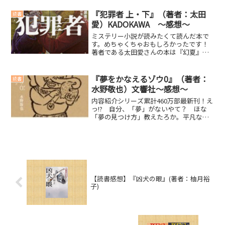
以上かな？(function(b,c,f,g,a,d,...
『犯罪者 上・下』（著者：太田
読書
愛）KADOKAWA ～感想～
ミステリー小説が読みたくて読んだ本で
す。めちゃくちゃおもしろかったです！
著者である太田愛さんの本は『幻夏』に
続いて2冊目の読了となりました。個人的
に太田愛さんの作品は好みです。調べて
みると、「ウルトラマンティガ」や「相
『夢をかなえるゾウ0』（著者：
読書
棒」の脚本も書かれてい...
水野敬也）文響社～感想～
内容紹介シリーズ累計460万部最新刊！え
っ!? 自分、「夢」がないやて？ ほな
「夢の見つけ方」教えたろか。平凡な会
社員を「宇宙一の偉人に育てる」と宣言
したガネーシャ。しかし、彼には「夢」
がなかった――。新キャラ・バクとガネ
ーシャの父・シヴァ...
【読書感想】『凶犬の眼』(著者：柚月裕
子)