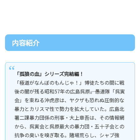
内容紹介
「孤狼の血」シリーズ完結編！
「極道がなんぼのもんじゃ！」博徒たちの間に戦
後の闇が残る昭和57年の広島呉原――。愚連隊「呉寅
会」を束ねる沖虎彦は、ヤクザも恐れぬ圧倒的な
暴力とカリスマ性で勢力を拡大していた。広島北
署二課暴力団係の刑事・大上章吾は、その情報網
から、呉寅会と呉原最大の暴力団・五十子会との
抗争の臭いを嗅ぎ取る。賭場荒らし、シャブ強