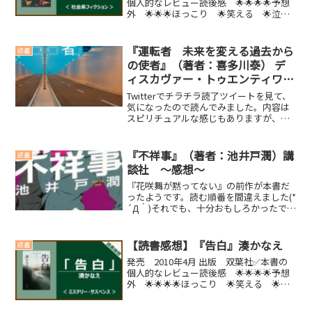
個人的なレビュー読後感 🌟🌟🌟🌟予想
外 🌟🌟🌟ほっこり 🌟笑える 🌟泣け
る 🌟🌟【こんな人におすすめの本】・
池井戸作品が好きな人・勧善懲悪ものが
読みたい人(function(b,c,f,g,a,d,...
『運転者 未来を変える過去から
読書
の使者』（著者：喜多川泰） デ
ィスカヴァー・トゥエンティワ
ン ～感想～
Twitterでチラチラ読了ツイートを見て、
気になったので読んでみました。内容は
スピリチュアルな感じもありますが、個
人的には好きな考え方です。なかなか理
解しにくい内容を、小説形式で書いてい
るため、わかりやすいです。今後の人生
『不祥事』（著者：池井戸潤）講
読書
において、非常に...
談社 ～感想～
『花咲舞が黙ってない』の前作が本書だ
ったようです。読む順番を間違えました(*
´Д｀)それでも、十分おもしろかったで
す！内容紹介東京第一銀行調査役につい
た相馬健。事務処理に問題をかかえる支
店に独り「臨店指導」する彼に、念願の
【読書感想】『告白』湊かなえ
読書
部下がつけられると...
発売 2010年4月 出版 双葉社✅本書の
個人的なレビュー読後感 🌟🌟🌟🌟予想
外 🌟🌟🌟🌟ほっこり 🌟笑える 🌟泣
ける 🌟【こんな人におすすめの本】・
ちょっとこわい本を読みたい人・高校生