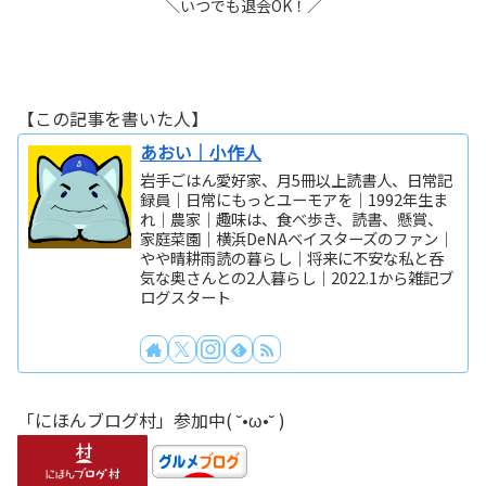
＼いつでも退会OK！／
【この記事を書いた人】
あおい｜小作人
岩手ごはん愛好家、月5冊以上読書人、日常記
録員｜日常にもっとユーモアを｜1992年生ま
れ｜農家｜趣味は、食べ歩き、読書、懸賞、
家庭菜園｜横浜DeNAベイスターズのファン｜
やや晴耕雨読の暮らし｜将来に不安な私と呑
気な奥さんとの2人暮らし｜2022.1から雑記ブ
ログスタート
「にほんブログ村」参加中( ˘•ω•˘ )