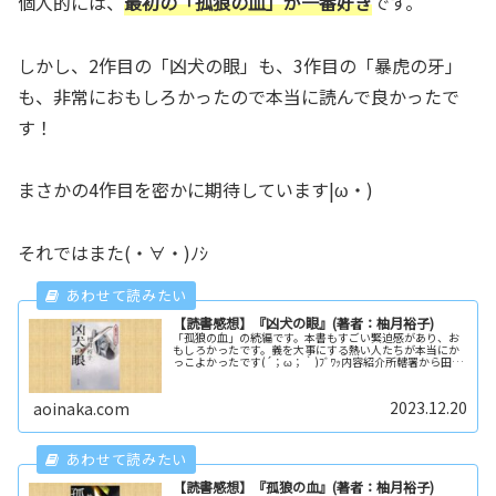
個人的には、
最初の「孤狼の血」が一番好き
です。
しかし、2作目の「凶犬の眼」も、3作目の「暴虎の牙」
も、非常におもしろかったので本当に読んで良かったで
す！
まさかの4作目を密かに期待しています|ω・)
それではまた(・∀・)ﾉｼ
【読書感想】『凶犬の眼』(著者：柚月裕子)
「孤狼の血」の続編です。本書もすごい緊迫感があり、お
もしろかったです。義を大事にする熱い人たちが本当にか
っこよかったです(´；ω；｀)ﾌﾞﾜｯ内容紹介所轄署から田舎
の駐在所に異動となった日岡秀一は、穏やかな毎日に虚し
さを感じていた。そんなな...
2023.12.20
aoinaka.com
【読書感想】『孤狼の血』(著者：柚月裕子)