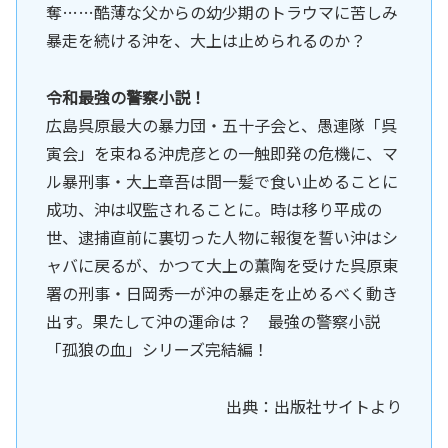
奪……酷薄な父からの幼少期のトラウマに苦しみ
暴走を続ける沖を、大上は止められるのか？
令和最強の警察小説！
広島呉原最大の暴力団・五十子会と、愚連隊「呉
寅会」を束ねる沖虎彦との一触即発の危機に、マ
ル暴刑事・大上章吾は間一髪で食い止めることに
成功、沖は収監されることに。時は移り平成の
世、逮捕直前に裏切った人物に報復を誓い沖はシ
ャバに戻るが、かつて大上の薫陶を受けた呉原東
署の刑事・日岡秀一が沖の暴走を止めるべく動き
出す。果たして沖の運命は？ 最強の警察小説
「孤狼の血」シリーズ完結編！
出典：出版社サイトより