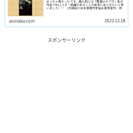
めっちゃ良かったです。個人的には「警察vsヤクザ」系の
作品でNo.1です！続編があることが非常にありがたいと思
いました(´▽｀)内容紹介日本推理作家協会賞受賞作、待望
の文庫化！常識外れのマル暴刑事と極道の、プライドを賭
けた戦い。作家、マスコ...
2023.12.18
aoinaka.com
スポンサーリンク