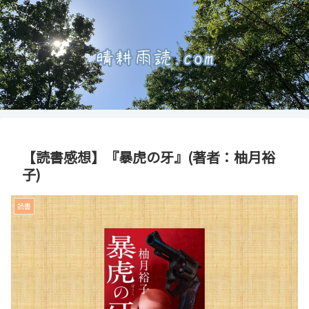
【読書感想】『暴虎の牙』(著者：柚月裕
子)
読書