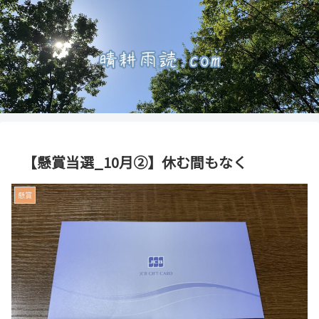
【懸賞当選_10月②】休む間もなく
懸賞