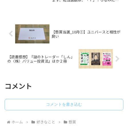
年、2023年は「15」だったので大幅に減
少！無念です！それでも振り返っていき
たいと思います！2024年の「高額賞品ト
ッ...
【懸賞当選_10月①】ユニバースと相性が
良い
【読書感想】『謎のトレーダー「しん」
の〈株〉バリュー投資法』ほか２冊
コメント
コメントを書き込む
ホーム
好きなこと
懸賞