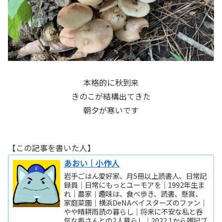
本格的に秋到来
きのこが結構出てきた
朝夕が寒いです
【この記事を書いた人】
あおい｜小作人
岩手ごはん愛好家、月5冊以上読書人、日常記
録員｜日常にもっとユーモアを｜1992年生ま
れ｜農家｜趣味は、食べ歩き、読書、懸賞、
家庭菜園｜横浜DeNAベイスターズのファン｜
やや晴耕雨読の暮らし｜将来に不安な私と呑
気な奥さんとの2人暮らし｜2022.1から雑記ブ