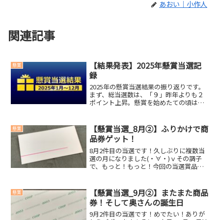
あおい｜小作人
関連記事
【結果発表】2025年懸賞当選記
懸賞
録
2025年の懸賞当選結果の振り返りです。
まず、総当選数は、「９」昨年よりも２
ポイント上昇。懸賞を始めたての頃はも
っと当選していたのですが…。2025年の
「高額賞品トップ3」と「合計金額」は一
体どうなったのか？2025年の高額賞品ト
【懸賞当選_8月②】ふりかけで商
懸賞
ップ３第３...
品券ゲット！
8月2件目の当選です！久しぶりに複数当
選の月になりました(・∀・)ｖその調子
で、もっと！もっと！今回の当選賞品
◆ アークス商品券 2,000円分やっぱり
商品券はありがたいです。この商品券で
鶏肉を買います～。今回当選したキャン
【懸賞当選_9月②】またまた商品
懸賞
ペーン◆ 選べる...
券！そして奥さんの誕生日
9月2件目の当選です！めでたい！ありが