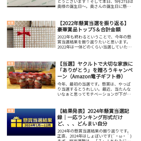
とうございます！そして本日、9月27日は
奥様の誕生日～。奥さんの誕生日に懸賞
が当選するなんて、とてもめでたいです
～。今回の当選賞品◆ コープ商品券
1,000円分商品券は、なんぼ貰っても困り
【2022年懸賞当選を振り返る】
懸賞
ませんからね...
豪華賞品トップ5＆合計金額
2022年も終わるということで、今年の懸
賞当選結果を振り返りたいと思います。
2022年は一体どのくらい当選していたの
でしょうか！(・∀・)ｖ2022年豪華賞品
トップ52022年もなんとか毎月当選を達
成！総当選数は25！商品券やお肉など、
【当選】ヤクルトで大切な家族に
懸賞
いろ...
「ありがとう」を贈ろうキャンペ
ーン（Amazon電子ギフト券）
今年、最初の当選です。懸賞は、やっぱ
り当選するとうれしい。最近、当たんな
いなぁと思ってモチベーションが下がっ
ている時に当選すると、またしてもモチ
ベーションアップ。これの繰り返しで、
懸賞を始めて１年くらいになります。今
【結果発表】2024年懸賞当選記
懸賞
回の賞品「Amazon電...
録｜一応ランキング形式だけ
ど、、、どんまい自分
2024年の懸賞当選結果の振り返りです。
正直、2024年はしょぼいです(´・ω・｀)
まず、総当選数は、「７」！ちなみに昨