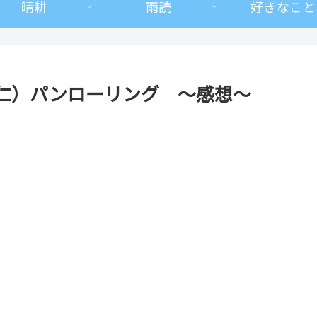
晴耕
雨読
好きなこと
仁）パンローリング ～感想～