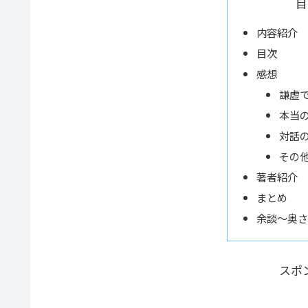
目
内容紹介
目次
感想
謙虚
本当
対話
その
著者紹介
まとめ
余談～奥さ
スポ