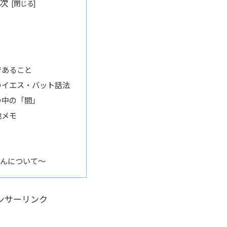
次
であること
のイエス・バット話法
の中の「間」
他メモ
んについて～
ンサーリンク