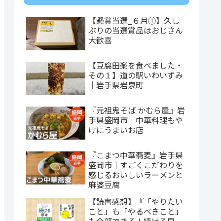
【懸賞当選_６月①】久し
ぶりの当選賞品はおじさん
大歓喜
【豆腐田楽を食べました・
その１】道の駅いわいずみ
｜岩手県岩泉町
『元祖鬼そば かむら屋』岩
手県盛岡市｜中華料理もや
けにうまいお店
『こまつ中華蕎麦』岩手県
盛岡市｜すごくこだわりを
感じるおいしいラーメンと
麻婆豆腐
【読書感想】『「やりたい
こと」も「やるべきこと」
も全部できる！続ける思