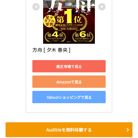
方舟 [ 夕木 春央 ]
楽天市場で見る
Amazonで見る
Yahoo!ショッピングで見る
Audibleを無料体験する