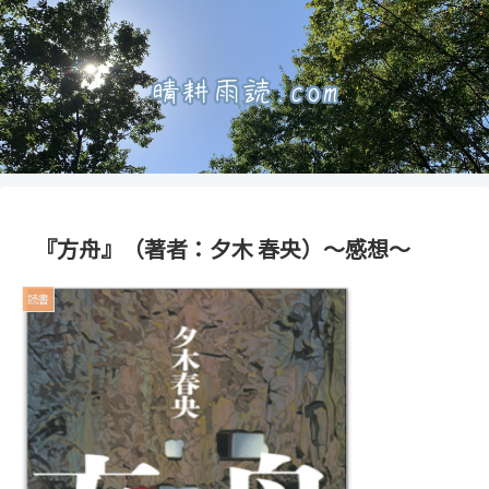
『方舟』（著者：夕木 春央）～感想～
読書