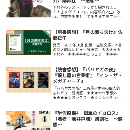
介）講談社 ～感想～
予想外のラスト！すっかり騙されまし
た！さすがプロです。内容紹介人生に敗
れ、詐欺を生業として生きる中年二人
組。ある日、彼らの生活に一人の少女が
舞い込む。やがて同居人は増え、5人と1
匹に。「他人同士」の奇妙な生活が始ま
【読書感想】『月の満ち欠け』佐
読書
ったが、残酷な過去は彼らを...
藤正午
発売 2019年10月 出版 岩波文庫✅本書
の個人的なレビュー読後感 🌟🌟🌟🌟🌟
予想外 🌟🌟🌟🌟🌟ほっこり 🌟🌟🌟笑
える 🌟泣ける 🌟🌟🌟🌟【こんな人に
おすすめの本】・感動したい人・いろん
な人に読んでほしい(function(b,c,f,g...
【読書感想】『ババヤガの夜』
読書
『殺し屋の営業術』『イン・ザ・
メガチャーチ』
『ババヤガの夜』王谷晶✅本書の個人的
なレビュー読後感 ★★★☆☆予想外
★★★★☆ほっこり ★☆☆☆☆笑え
る ★☆☆☆☆泣ける ★☆☆☆☆感想
などダガー賞受賞作ということで読んで
みました。思ったよりも展開が早く意外
『半沢直樹4 銀翼のイカロス』
読書
とサクサク読めましたが内容...
（著者：池井戸潤）講談社 ～感
想～