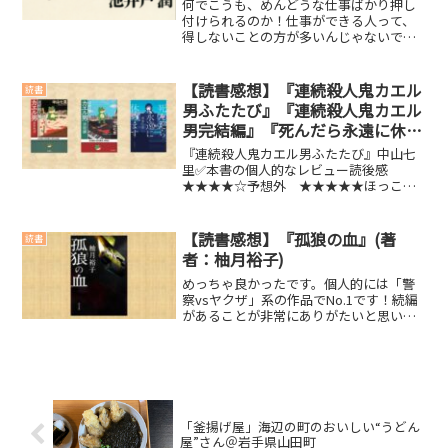
何でこうも、めんどうな仕事ばかり押し
付けられるのか！仕事ができる人って、
得しないことの方が多いんじゃないでし
ょうか？頼られるのは良いような気もし
ますが、アテにされるのはなんとなく嫌
です。内容紹介IT企業間の大きな買収案件
【読書感想】『連続殺人鬼カエル
読書
を落着させ、子会社・...
男ふたたび』『連続殺人鬼カエル
男完結編』『死んだら永遠に休め
ます』
『連続殺人鬼カエル男ふたたび』中山七
里✅本書の個人的なレビュー読後感
★★★★☆予想外 ★★★★★ほっこ
り ★☆☆☆☆笑える ★☆☆☆☆泣け
る ★☆☆☆☆感想などすごい展開でし
た。さすが中山七里先生。予想外過ぎる
【読書感想】『孤狼の血』(著
読書
展開に次ぐ展開。特に最後の最...
者：柚月裕子)
めっちゃ良かったです。個人的には「警
察vsヤクザ」系の作品でNo.1です！続編
があることが非常にありがたいと思いま
した(´▽｀)内容紹介日本推理作家協会賞
受賞作、待望の文庫化！常識外れのマル
暴刑事と極道の、プライドを賭けた戦
い。作家、マスコ...
「釜揚げ屋」海辺の町のおいしい“うどん
屋”さん＠岩手県山田町