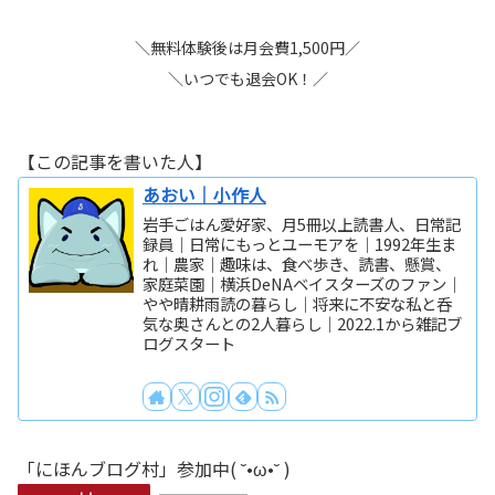
＼無料体験後は月会費1,500円／
＼いつでも退会OK！／
【この記事を書いた人】
あおい｜小作人
岩手ごはん愛好家、月5冊以上読書人、日常記
録員｜日常にもっとユーモアを｜1992年生ま
れ｜農家｜趣味は、食べ歩き、読書、懸賞、
家庭菜園｜横浜DeNAベイスターズのファン｜
やや晴耕雨読の暮らし｜将来に不安な私と呑
気な奥さんとの2人暮らし｜2022.1から雑記ブ
ログスタート
「にほんブログ村」参加中( ˘•ω•˘ )