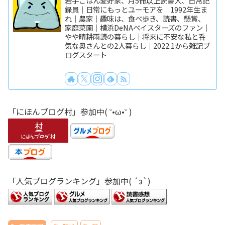
岩手ごはん愛好家、月5冊以上読書人、日常記
録員｜日常にもっとユーモアを｜1992年生ま
れ｜農家｜趣味は、食べ歩き、読書、懸賞、
家庭菜園｜横浜DeNAベイスターズのファン｜
やや晴耕雨読の暮らし｜将来に不安な私と呑
気な奥さんとの2人暮らし｜2022.1から雑記ブ
ログスタート
「にほんブログ村」参加中( ˘•ω•˘ )
「人気ブログランキング」参加中( ´з`)