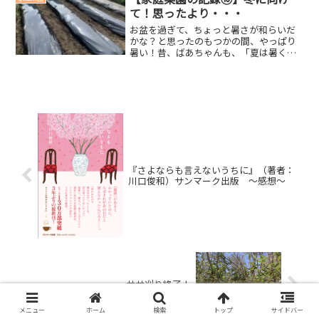
タマネギ20...
て！思ったより・・・
お盆を過ぎて、ちょっと暑さが和らいだ
かな？と思ったのもつかの間、やっぱり
暑い！昔、ばあちゃんも、「夏は暑くて
当たり前」って言ってたなぁ～(´ー｀)で
も、暑すぎるよ～。8/11 冬野菜を植え
る畝の準備ジャガイモコーナーだったと
ころを冬野菜たち...
『さよならも言えないうちに』（著者：
川口俊和）サンマーク出版 ～感想～
ササ刈り終了！
メニュー
ホーム
検索
トップ
サイドバー