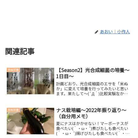
あおい｜小作人
関連記事
【Season2】光合成細菌の培養～
家庭菜園
1日目～
計画どおり、光合成細菌のエサを「米ぬ
か」に変えて培養を行ってみたいと思い
ます。果たして～(´Д｀)比較実験左から
①、②、③No米ぬか①1％（5g）
②5％（25g）③10％（50g）米ぬかの量
を変えて実験してみます。光合成細菌は
ナス栽培編～2022年振り返り～
家庭菜園
すべて「200...
（自分用メモ）
夏にナスはかかせない！マーボーナスが
食べたい(｀・ω・´)煮びたしも食べたい
(｀・ω・´)揚げびたしも食べたい(｀・