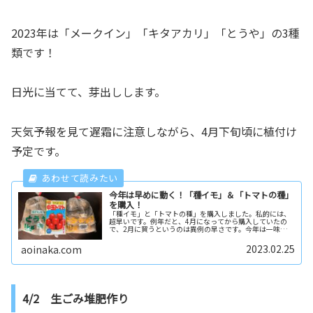
2023年は「メークイン」「キタアカリ」「とうや」の3種
類です！
日光に当てて、芽出しします。
天気予報を見て遅霜に注意しながら、4月下旬頃に植付け
予定です。
今年は早めに動く！「種イモ」＆「トマトの種」
を購入！
「種イモ」と「トマトの種」を購入しました。私的には、
超早いです。例年だと、4月になってから購入していたの
で、2月に買うというのは異例の早さです。今年は一味違う
ところを奥さんに見せたいです(｀・ω・´)種イモ◆ とう
や◆ キタアカリ今年購入し...
2023.02.25
aoinaka.com
4/2 生ごみ堆肥作り