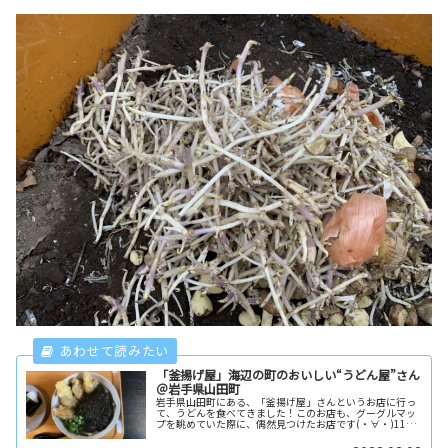
「釜揚げ屋」海辺の町のおいしい“うどん屋”さん
＠岩手県山田町
岩手県山田町にある、「釜揚げ屋」さんというお店に行っ
て、うどんを食べてきました！このお店も、グーグルマッ
プを眺めていた際に、偶然見つけたお店です(・∀・)11時
開店ということだったので、11時ジャストに行きました！
ほぼ開店時間に行ったのです...