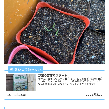
野菜の苗作りスタート
今年は、去年よりも早い着手です。とりあえず4種類の野菜
の苗作りをスタートしました。朝の最低気温がマイナスに
なる日があるみたいなので、うまくいくか不安です(´・
ω・｀)播種日◆ 2023年3月19日培土◆ 種まき培土 タ
キイメインはタキイの「...
2023.03.20
aoinaka.com