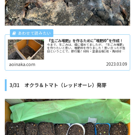
『生ごみ堆肥』を作るために”堆肥枠”を作成！
今まで、生ごみは、畑に埋めてましたが、「生ごみ堆肥」
を作りたいと思い、堆肥枠を作りました！思い立ったが吉
日ということで、即行動！材料・塗装合板1枚・角材材料
はこれだけです(・∀・)塗装合板は、コメリで購入してき
ました。角材は、家にあったボロ...
2023.03.09
aoinaka.com
3/31 オクラ＆トマト（レッドオーレ）発芽