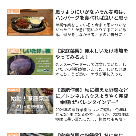
ω・´)品種 ナス（くろまさり、千両二
号） 種子購入年：2021年（くろまさ
り）、2022年（千両二号）千両二号がお
思うようにいかないそんな時は、
お出かけ
いしいと...
ハンバーグを食べれば良いと思う
単純作業をしていると今まで思いつかな
かったことが急に閃いたりすることがあ
る。何かをしながら考えるのが自分には
向いているような気がする。何かをしな
がら考え事をすればすごく効率がいい。
動きまくろう。天気予報を見て動いたの
【家庭菜園】原木しいたけ栽培を
家庭菜園
ですが…昨日の天気予報で...
やってみるよ！
楽天スーパーセールで注文していた、し
いたけの種駒が届きました。しいたけ原
木にちょうど良いコナラが手に入ったた
め、家庭菜園の一環として作ってみるこ
とにしました。奥さんも私も、しいたけ
が好きなので非常に楽しみです。しいた
【追肥作業】秋に植えた野菜など
家庭菜園
けの種駒品種名：にく丸数...
に／トンネルハウスようやく完成
｜余談は“バレンタインデー”
2024年の家庭菜園もついに始動！今年は
どんな1年になるのでしょうか。2023年は
極端に暑い夏だったし、極端な雨も降る
しで、バロメーターをどっちかに振り切
ったような年でした。今年は、何事もち
ょうどいい1年だと良いなぁ～。追肥作業
【家庭菜園の記録⑩】冬に向け
家庭菜園