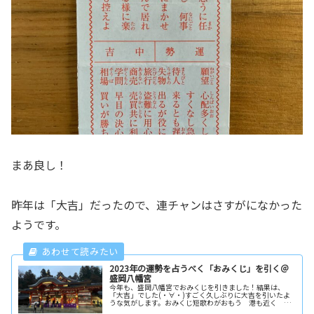
まあ良し！
昨年は「大吉」だったので、連チャンはさすがになかった
ようです。
2023年の運勢を占うべく「おみくじ」を引く＠
盛岡八幡宮
今年も、盛岡八幡宮でおみくじを引きました！結果は、
「大吉」でした(・∀・)すごく久しぶりに大吉を引いたよ
うな気がします。おみくじ短歌わがおもう 港も近く な
りにけり ふくや追手の かぜのまにまになんだか良い句