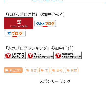
「にほんブログ村」参加中( ˘•ω•˘ )
「人気ブログランキング」参加中( ´з`)
お出かけ
名言
志
思考
目標
スポンサーリンク