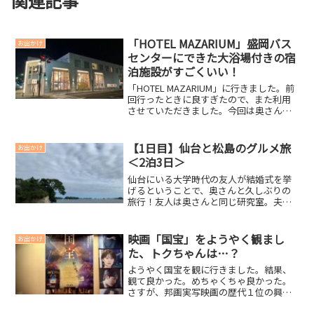
関連記事
「HOTEL MAZARIUM」盛岡バス
お出かけ
センターにできた大浴場付きの宿
泊施設がすごくいい！
「HOTEL MAZARIUM」に行きました。前
回行ったときに良すぎたので、また利用
させていただきました。今回は奥さんと
「ツインルーム」です。「HOTEL
MAZARIUM」のツインルーム落ち着いた
色合いの部屋すごく広く感じます大きい
【1日目】仙台と松島のグルメ旅
お出かけ
ベット...
＜2泊3日＞
仙台にいる大学時代の友人が結婚式を挙
げるということで、奥さんと久しぶりの
旅行！友人は奥さんと同じ研究室。夫婦
揃って招待していただきました。久しぶ
りの結婚式だし、コロナのせいで県外旅
行もできてなかったし、学生時代の友人
映画「国宝」をようやく観まし
お出かけ
に会うのも久しぶり。楽し...
た、トクちゃんは…？
ようやく国宝を観に行きました。結果、
観て良かった。めちゃくちゃ良かった。
さすが、邦画実写映画の歴代１位の興行
収入を叩き出しただけはあるなと思いま