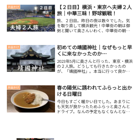
した。感想良かった点 役者さんたちの演
技がめちゃくちゃすごい 歌舞伎を観てみ
【２日目】横浜・東京へ夫婦２人
お出かけ
たくなるおもしろさ ...
旅｜中華三昧！野球観戦！
旅、２日目。昨日の夜は散々でした。気
を取り直して横浜観光！中華街の朝は御
粥と聞いて奥さんいわく、中華街の朝ご
はんは「御粥」らしいです。ということ
で、『謝甜記（シャテンキ） 貮号店』さ
んに行きました。御粥を食べに行こうと
初めての靖國神社｜なぜもっと早
お出かけ
言われたのですが、正直...
くに来なかったのか…
2023年5月に奥さんと行った、東京・横浜
の２人旅。どうしても行きたかったの
が、「靖國神社」。本当に行って良かっ
たです。いろんな人に行ってほしいな
と、心の底から思います。靖國神社に行
きたかった理由日本のために戦ってくだ
春の陽気に誘われてふらっと出か
お出かけ
さった方々に感謝すると...
ける日曜日
今日もすごく暖かい日でした。あまりに
も天気が良かったためふらっと奥さんと
ドライブ。なんの予定もなくなんとなく
どこかに行くというのも楽しいものだな
と思いました。出かける前にお届け物が
懸賞でゲットしたギフトが今日も届きま
した。チルドのカレーうど...