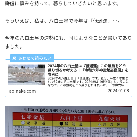
謙虚に慎みを持って、暮らしていきたいと思います。
そういえば、私は、八白土星で今年は「低迷運」…。
今年の八白土星の運勢にも、同じようなことが書いてあり
ました。
2024年の八白土星は『低迷運』この難局をどう
乗り切るか考える｜『令和六年神宮館高島暦』を
参考に
2024年の八白土星は『低迷運』です。私は、平成４年生ま
れで32歳の八白土星です。2024年は『低迷運』ということ
なので、この難局をどう乗り切れば良いか、『令和六年神
宮館高島暦』を参考に考え、まとめておきたいと思いま
2024.01.08
aoinaka.com
す。『令和六年神宮館高島...