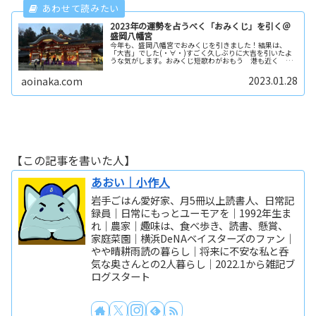
2023年の運勢を占うべく「おみくじ」を引く＠
盛岡八幡宮
今年も、盛岡八幡宮でおみくじを引きました！結果は、
「大吉」でした(・∀・)すごく久しぶりに大吉を引いたよ
うな気がします。おみくじ短歌わがおもう 港も近く な
りにけり ふくや追手の かぜのまにまになんだか良い句
です。「まにまに～」が良いですね...
2023.01.28
aoinaka.com
【この記事を書いた人】
あおい｜小作人
岩手ごはん愛好家、月5冊以上読書人、日常記
録員｜日常にもっとユーモアを｜1992年生ま
れ｜農家｜趣味は、食べ歩き、読書、懸賞、
家庭菜園｜横浜DeNAベイスターズのファン｜
やや晴耕雨読の暮らし｜将来に不安な私と呑
気な奥さんとの2人暮らし｜2022.1から雑記ブ
ログスタート