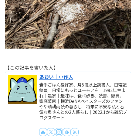
【この記事を書いた人】
あおい｜小作人
岩手ごはん愛好家、月5冊以上読書人、日常記
録員｜日常にもっとユーモアを｜1992年生ま
れ｜農家｜趣味は、食べ歩き、読書、懸賞、
家庭菜園｜横浜DeNAベイスターズのファン｜
やや晴耕雨読の暮らし｜将来に不安な私と呑
気な奥さんとの2人暮らし｜2022.1から雑記ブ
ログスタート