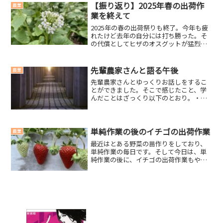
根...
【振り返り】2025年春の出荷作
農業
業を終えて
2025年の春の出荷祭りも終了。今年も疲
れたけど去年の自分には打ち勝った。そ
の代償としてヒザのオスグットが猛烈に
痛い…。出荷期間 ４月12日～５月16日去
年よりも長い出荷期間になった。その要
因として考えられるのは気温が低かった
先輩農家さんと語る午後
農業
ことが上げられ...
先輩農家さんとゆっくりお話しをするこ
とができました。そこで感じたこと、学
んだことはざっくり以下のとおり。・物
事を教わるためには、教わる姿勢が大
事。・自分の都合ばかり言うと、相手に
不快感を与える。・自分の利益ばかりを
求めてはならない。・人の話...
単純作業の後のイチゴの出荷作業
農業
最近はとある野菜の苗作りをしており、
単純作業の毎日です。そして今日は、単
純作業の後に、イチゴの出荷作業もやる
という忙しい1日でした。気温が高くなっ
てきたこともあり、イチゴの成長も早く
なってきました。イチゴを見ていると癒
されもしますが、真っ赤...