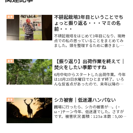
不耕起栽培3年目ということでち
農業
ょっと振り返る・・・マミの名
前・・・
不耕起栽培をはじめて3年目になり、現時
点での私の思っていることをまとめてみ
ました。頭を整理するために書きまし
た。メモです(・∀・)メリット・耕す手間
がない・雑草が生えにくい・意外と草も
取りやすい・地温が上がりにくい(私的に
【振り返り】出荷作業を終えて｜
農業
はメリット)・排水...
焚火をしたい季節ですね
6月中旬からスタートした出荷作業。今年
は10月23日水曜日でひとまず終了。いろ
んな反省点があったので、来年以降の自
分のために、おおまかですが振り返って
おきたいと思います。良かった点 昨年と
比較して出荷量が倍以上に増えた。 家で
シカ被害｜低迷運ハンパない
農業
の作業は移動時...
圃場に行ったら、シカの被害が…。(・
ω・)チーン今年、低迷運でした。さすが
です。被害状況 面積：12.5a 本数：5,000
株(うち500本消滅)シカの糞と足跡が無数
にありました…。作物を踏まれたことに
よる成長阻害もありそう。食べた時に、