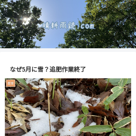
なぜ5月に雪？追肥作業終了
農業