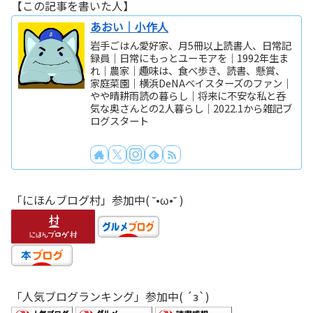
【この記事を書いた人】
あおい｜小作人
岩手ごはん愛好家、月5冊以上読書人、日常記
録員｜日常にもっとユーモアを｜1992年生ま
れ｜農家｜趣味は、食べ歩き、読書、懸賞、
家庭菜園｜横浜DeNAベイスターズのファン｜
やや晴耕雨読の暮らし｜将来に不安な私と呑
気な奥さんとの2人暮らし｜2022.1から雑記ブ
ログスタート
「にほんブログ村」参加中( ˘•ω•˘ )
「人気ブログランキング」参加中( ´з`)