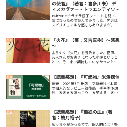
５』第５位 『非常...
の使者』（著者：喜多川泰） デ
ィスカヴァー・トゥエンティワ
ン ～感想～
Twitterでチラチラ読了ツイートを見て、
気になったので読んでみました。内容は
スピリチュアルな感じもありますが、個
人的には好きな考え方です。なかなか理
解しにくい内容を、小説形式で書いてい
るため、わかりやすいです。今後の人生
『火花』（著：又吉直樹）～感想
読書
において、非常に...
～
ようやく『火花』を読みました。正直、
芸人さんがお書きになった小説というこ
とで、そこまで期待していなかったとい
うのが正直なところ。その期待を見事に
裏切ってもらいました。最後は、笑いで
はなく、泣いてしまいました。まさか泣
【読書感想】『可燃物』米澤穂信
読書
くとは。自分の信念を貫く...
発売 2023年7月 出版 文藝春秋✅本書
の個人的なレビュー読後感 🌟🌟🌟予想
外 🌟🌟🌟🌟ほっこり 🌟笑える 🌟泣
ける 🌟【こんな人におすすめの本】・
ミステリーが好きな人。
(function(b,c,f,g,a,d,e){b.Moshimo...
【読書感想】『孤狼の血』(著
読書
者：柚月裕子)
めっちゃ良かったです。個人的には「警