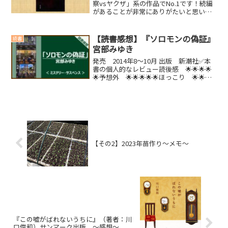
察vsヤクザ」系の作品でNo.1です！続編
があることが非常にありがたいと思いま
した(´▽｀)内容紹介日本推理作家協会賞
受賞作、待望の文庫化！常識外れのマル
暴刑事と極道の、プライドを賭けた戦
【読書感想】『ソロモンの偽証』
読書
い。作家、マスコ...
宮部みゆき
発売 2014年8～10月 出版 新潮社✅本
書の個人的なレビュー読後感 🌟🌟🌟🌟
🌟予想外 🌟🌟🌟🌟🌟ほっこり 🌟🌟笑
える 🌟泣ける 🌟🌟🌟【こんな人にお
すすめの本】・超長編ミステリーを読み
たい人(function(b,c,f,g,a,d,e...
【その2】2023年苗作り～メモ～
『この嘘がばれないうちに』（著者：川
口俊和）サンマーク出版 ～感想～