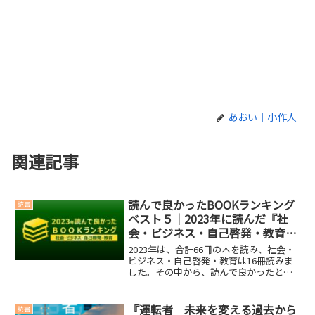
あおい｜小作人
関連記事
読んで良かったBOOKランキング
読書
ベスト５｜2023年に読んだ『社
会・ビジネス・自己啓発・教育』
から
2023年は、合計66冊の本を読み、社会・
ビジネス・自己啓発・教育は16冊読みま
した。その中から、読んで良かったと思
える社会・ビジネス・自己啓発・教育、
ベスト５を選びました。社会・ビジネ
ス・自己啓発・教育『ランキングベスト
『運転者 未来を変える過去から
読書