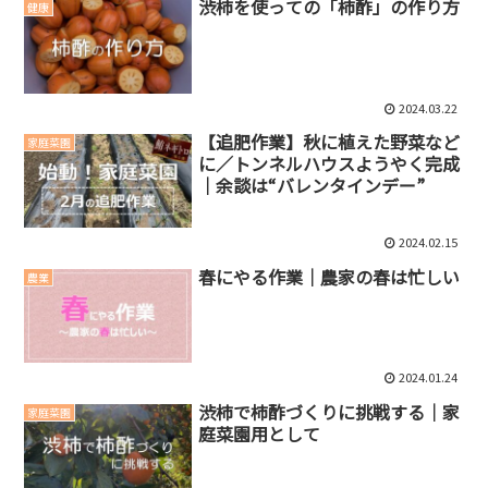
渋柿を使っての「柿酢」の作り方
健康
2024.03.22
【追肥作業】秋に植えた野菜など
家庭菜園
に／トンネルハウスようやく完成
｜余談は“バレンタインデー”
2024.02.15
春にやる作業｜農家の春は忙しい
農業
2024.01.24
渋柿で柿酢づくりに挑戦する｜家
家庭菜園
庭菜園用として