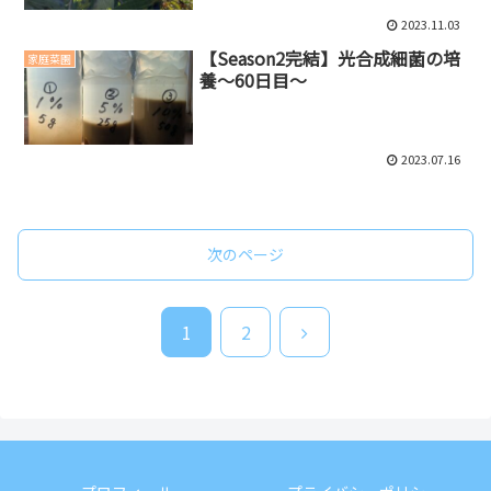
2023.11.03
【Season2完結】光合成細菌の培
家庭菜園
養～60日目～
2023.07.16
次のページ
次
1
2
へ